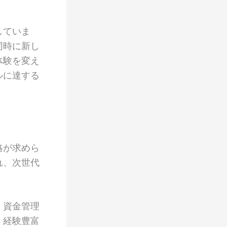
していま
同時に新し
体験を変え
ルに達する
略が求めら
れ、次世代
、資金管理
。経験豊富