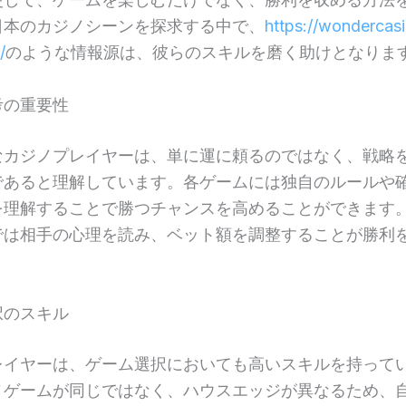
日本のカジノシーンを探求する中で、
https://wondercas
/
のような情報源は、彼らのスキルを磨く助けとなりま
考の重要性
なカジノプレイヤーは、単に運に頼るのではなく、戦略
であると理解しています。各ゲームには独自のルールや
を理解することで勝つチャンスを高めることができます
では相手の心理を読み、ベット額を調整することが勝利
択のスキル
レイヤーは、ゲーム選択においても高いスキルを持って
ノゲームが同じではなく、ハウスエッジが異なるため、