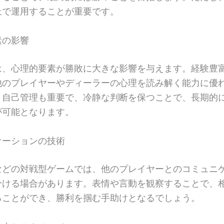
上で運用することが重要です。
素の影響
は、心理的要素が勝敗に大きな影響を与えます。経験豊
他のプレイヤーやディーラーの心理を読み解く能力に優
、自己管理も重要で、冷静な判断を保つことで、長期的
が可能となります。
ケーションの技術
などの対戦型ゲームでは、他のプレイヤーとのコミュニ
分ける場合があります。表情や言動を観察することで、
ることができ、勝利を掴む手助けとなるでしょう。