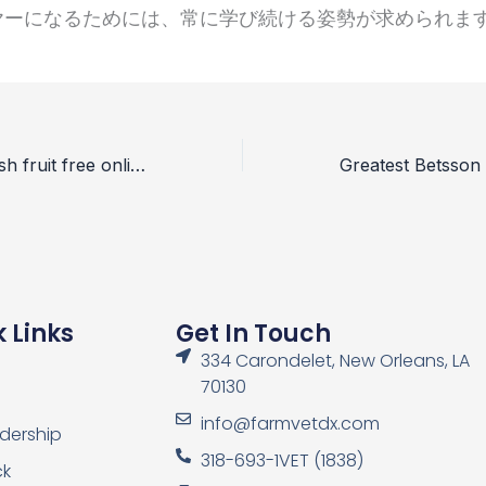
ヤーになるためには、常に学び続ける姿勢が求められま
Trendy Good fresh fruit free online pokies Ranch Slot Review 92 07% RTP Playtech 2026
 Links
Get In Touch
334 Carondelet, New Orleans, LA
70130
info@farmvetdx.com
dership
318-693-1VET (1838)
ck