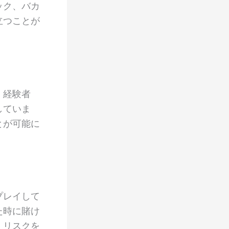
ック、バカ
立つことが
。経験者
していま
とが可能に
プレイして
た時に賭け
、リスクを