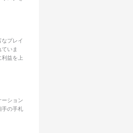
富なプレイ
れていま
に利益を上
ケーション
相手の手札