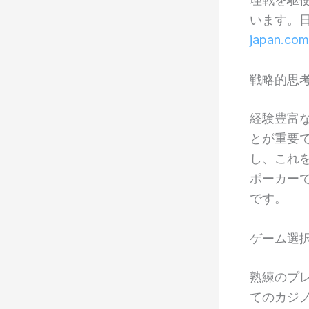
います。
japan.com
戦略的思
経験豊富
とが重要
し、これ
ポーカー
です。
ゲーム選
熟練のプ
てのカジ