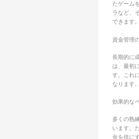
たゲーム
ラなど、
できます
資金管理
長期的に
は、最初
す。これ
なります
効果的な
多くの熟
います。
金を倍に