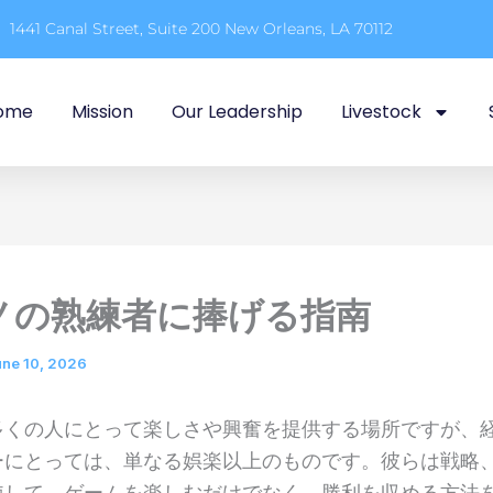
1441 Canal Street, Suite 200 New Orleans, LA 70112
ome
Mission
Our Leadership
Livestock
ノの熟練者に捧げる指南
une 10, 2026
多くの人にとって楽しさや興奮を提供する場所ですが、
ーにとっては、単なる娯楽以上のものです。彼らは戦略
使して、ゲームを楽しむだけでなく、勝利を収める方法