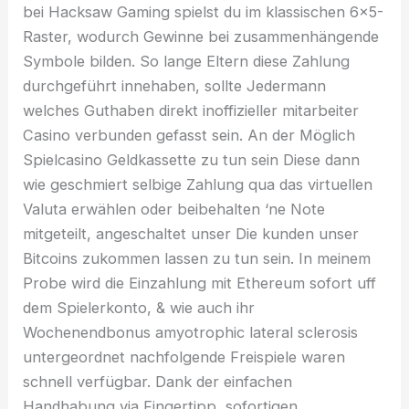
bei Hacksaw Gaming spielst du im klassischen 6×5-
Raster, wodurch Gewinne bei zusammenhängende
Symbole bilden. So lange Eltern diese Zahlung
durchgeführt innehaben, sollte Jedermann
welches Guthaben direkt inoffizieller mitarbeiter
Casino verbunden gefasst sein. An der Möglich
Spielcasino Geldkassette zu tun sein Diese dann
wie geschmiert selbige Zahlung qua das virtuellen
Valuta erwählen oder beibehalten ‘ne Note
mitgeteilt, angeschaltet unser Die kunden unser
Bitcoins zukommen lassen zu tun sein. In meinem
Probe wird die Einzahlung mit Ethereum sofort uff
dem Spielerkonto, & wie auch ihr
Wochenendbonus amyotrophic lateral sclerosis
untergeordnet nachfolgende Freispiele waren
schnell verfügbar. Dank der einfachen
Handhabung via Fingertipp, sofortigen