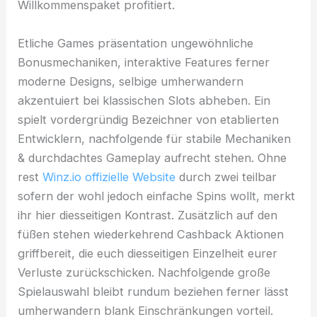
Willkommenspaket profitiert.
Etliche Games präsentation ungewöhnliche
Bonusmechaniken, interaktive Features ferner
moderne Designs, selbige umherwandern
akzentuiert bei klassischen Slots abheben. Ein
spielt vordergründig Bezeichner von etablierten
Entwicklern, nachfolgende für stabile Mechaniken
& durchdachtes Gameplay aufrecht stehen. Ohne
rest
Winz.io offizielle Website
durch zwei teilbar
sofern der wohl jedoch einfache Spins wollt, merkt
ihr hier diesseitigen Kontrast. Zusätzlich auf den
füßen stehen wiederkehrend Cashback Aktionen
griffbereit, die euch diesseitigen Einzelheit eurer
Verluste zurückschicken. Nachfolgende große
Spielauswahl bleibt rundum beziehen ferner lässt
umherwandern blank Einschränkungen vorteil.