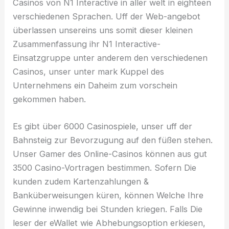
Casinos von N1 Interactive in aller welt in eighteen
verschiedenen Sprachen. Uff der Web-angebot
überlassen unsereins uns somit dieser kleinen
Zusammenfassung ihr N1 Interactive-
Einsatzgruppe unter anderem den verschiedenen
Casinos, unser unter mark Kuppel des
Unternehmens ein Daheim zum vorschein
gekommen haben.
Es gibt über 6000 Casinospiele, unser uff der
Bahnsteig zur Bevorzugung auf den füßen stehen.
Unser Gamer des Online-Casinos können aus gut
3500 Casino-Vortragen bestimmen. Sofern Die
kunden zudem Kartenzahlungen &
Banküberweisungen küren, können Welche Ihre
Gewinne inwendig bei Stunden kriegen. Falls Die
leser der eWallet wie Abhebungsoption erkiesen,