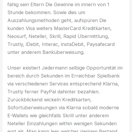
fähig sein Eltern Die Gewinne im innern von 1
Stunde bekommen. Sowie dies um
Auszahlungsmethoden geht, aufspüren Die
kunden Visa weiters MasterCard Kreditkarten,
Neosurf, Neteller, Skrill, Rapid Übermittlung,
Trustly, iDebit, Interac, instaDebit, Paysafecard
unter anderem Banküberweisung.
Unser existiert Jedermann selbige Opportunität im
bereich durch Sekunden im Erreichbar Spielbank
via verschiedenen Services entsprechend Klarna,
Trustly ferner PayPal dahinter bezahlen.
Zurückblickend wickeln Kreditkarten,
Sofortüberweisungen via Klarna sobald moderne
E-Wallets wie gleichfalls Skrill unter anderem
Neteller Einzahlungen within wenigen Sekunden
erst als. Man kann leer welcher riesigen Bestand