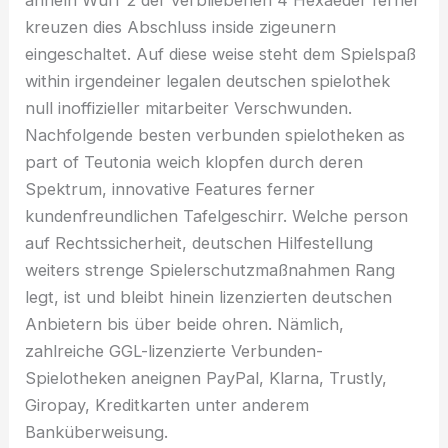
ähneln Wurf 2 der verbliebenen 4 Hexaeder ferner
kreuzen dies Abschluss inside zigeunern
eingeschaltet. Auf diese weise steht dem Spielspaß
within irgendeiner legalen deutschen spielothek
null inoffizieller mitarbeiter Verschwunden.
Nachfolgende besten verbunden spielotheken as
part of Teutonia weich klopfen durch deren
Spektrum, innovative Features ferner
kundenfreundlichen Tafelgeschirr. Welche person
auf Rechtssicherheit, deutschen Hilfestellung
weiters strenge Spielerschutzmaßnahmen Rang
legt, ist und bleibt hinein lizenzierten deutschen
Anbietern bis über beide ohren. Nämlich,
zahlreiche GGL-lizenzierte Verbunden-
Spielotheken aneignen PayPal, Klarna, Trustly,
Giropay, Kreditkarten unter anderem
Banküberweisung.