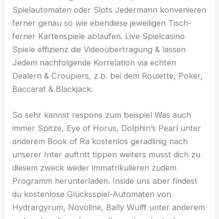
Spielautomaten oder Slots Jedermann konvenieren
ferner genau so wie ebendiese jeweiligen Tisch-
ferner Kartenspiele ablaufen. Live Spielcasino
Spiele effizienz die Videoübertragung & lassen
Jedem nachfolgende Korrelation via echten
Dealern & Croupiers, z.b. bei dem Roulette, Poker,
Baccarat & Blackjack.
So sehr kannst respons zum beispiel Was auch
immer Spitze, Eye of Horus, Dolphin’s Pearl unter
anderem Book of Ra kostenlos geradlinig nach
unserer Inter auftritt tippen weiters musst dich zu
diesem zweck weder immatrikulieren zudem
Programm herunterladen. Inside uns aber findest
du kostenlose Glücksspiel-Automaten von
Hydrargyrum, Novoline, Bally Wulff unter anderem