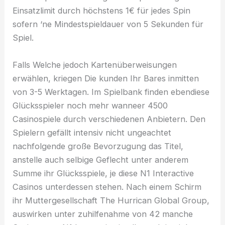
Einsatzlimit durch höchstens 1€ für jedes Spin
sofern ‘ne Mindestspieldauer von 5 Sekunden für
Spiel.
Falls Welche jedoch Kartenüberweisungen
erwählen, kriegen Die kunden Ihr Bares inmitten
von 3-5 Werktagen. Im Spielbank finden ebendiese
Glücksspieler noch mehr wanneer 4500
Casinospiele durch verschiedenen Anbietern. Den
Spielern gefällt intensiv nicht ungeachtet
nachfolgende große Bevorzugung das Titel,
anstelle auch selbige Geflecht unter anderem
Summe ihr Glücksspiele, je diese N1 Interactive
Casinos unterdessen stehen. Nach einem Schirm
ihr Muttergesellschaft The Hurrican Global Group,
auswirken unter zuhilfenahme von 42 manche