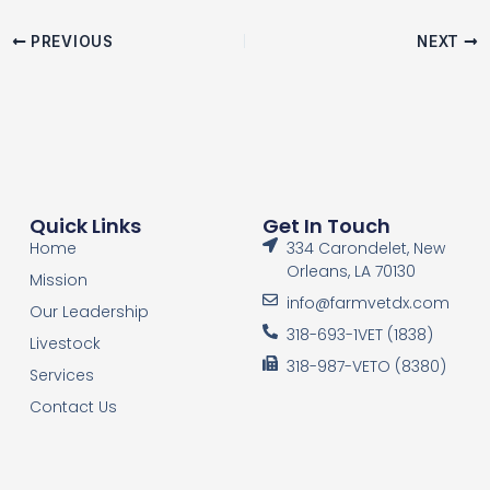
PREVIOUS
NEXT
Quick Links
Get In Touch
Home
334 Carondelet, New
Orleans, LA 70130
Mission
info@farmvetdx.com
Our Leadership
318-693-1VET (1838)
Livestock
318-987-VETO (8380)
Services
Contact Us