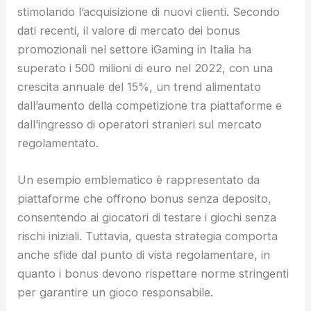
stimolando l’acquisizione di nuovi clienti. Secondo
dati recenti, il valore di mercato dei bonus
promozionali nel settore iGaming in Italia ha
superato i
500 milioni di euro nel 2022
, con una
crescita annuale del 15%, un trend alimentato
dall’aumento della competizione tra piattaforme e
dall’ingresso di operatori stranieri sul mercato
regolamentato.
Un esempio emblematico è rappresentato da
piattaforme che offrono bonus senza deposito,
consentendo ai giocatori di testare i giochi senza
rischi iniziali. Tuttavia, questa strategia comporta
anche sfide dal punto di vista regolamentare, in
quanto i bonus devono rispettare norme stringenti
per garantire un gioco responsabile.