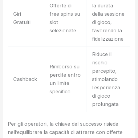
Offerte di
la durata
Giri
free spins su
della sessione
Gratuiti
slot
di gioco,
selezionate
favorendo la
fidelizzazione
Riduce il
rischio
Rimborso su
percepito,
perdite entro
Cashback
stimolando
un limite
l’esperienza
specifico
di gioco
prolungata
Per gli operatori, la chiave del successo risiede
nell’equilibrare la capacità di attrarre con offerte