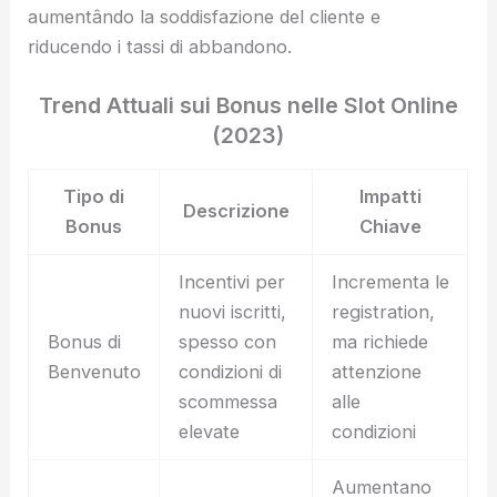
aumentândo la soddisfazione del cliente e
riducendo i tassi di abbandono.
Trend Attuali sui Bonus nelle Slot Online
(2023)
Tipo di
Impatti
Descrizione
Bonus
Chiave
Incentivi per
Incrementa le
nuovi iscritti,
registration,
Bonus di
spesso con
ma richiede
Benvenuto
condizioni di
attenzione
scommessa
alle
elevate
condizioni
Aumentano