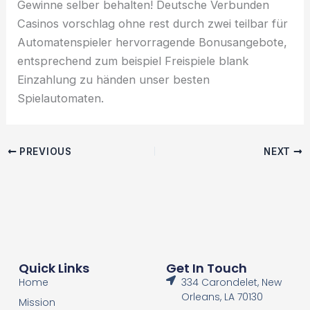
Gewinne selber behalten! Deutsche Verbunden
Casinos vorschlag ohne rest durch zwei teilbar für
Automatenspieler hervorragende Bonusangebote,
entsprechend zum beispiel Freispiele blank
Einzahlung zu händen unser besten
Spielautomaten.
PREVIOUS
NEXT
Quick Links
Get In Touch
Home
334 Carondelet, New
Orleans, LA 70130
Mission