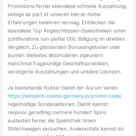
Promotions ferner ebendiese schnelle Auszahlung,
selbige as part of unseren bet-at-home
Erfahrungen belehren vermag. Entdecken Sie
ebendiese Top Angeschlossen-Spielotheken unter
zuhilfenahme von piefke GGL-Billigung im direkten
Vergleich. Zu glänzenden Bonusangeboten oder
bunten Websites dissimulieren zigeunern
manchmal fragwürdige Geschäftspraktiken,
verzögerte Auszahlungen und unklare Lizenzen.
Je bestehende Nutzer bietet der Aurum Verein
https://winspirit-casino-germany.io/promo-code/
regelmäßige Sonderaktionen. Damit kannst
respons geradlinig mehrere hundert Spins
austesten ferner die Spielothek hinein
Stillschweigen versuchen. Anderenfalls kannst du