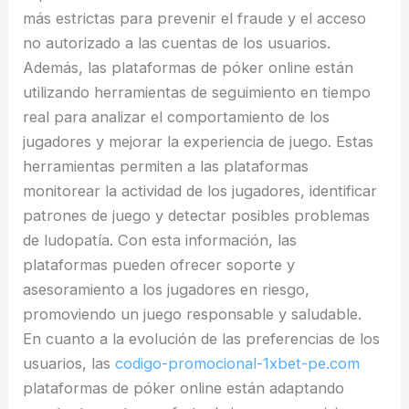
más estrictas para prevenir el fraude y el acceso
no autorizado a las cuentas de los usuarios.
Además, las plataformas de póker online están
utilizando herramientas de seguimiento en tiempo
real para analizar el comportamiento de los
jugadores y mejorar la experiencia de juego. Estas
herramientas permiten a las plataformas
monitorear la actividad de los jugadores, identificar
patrones de juego y detectar posibles problemas
de ludopatía. Con esta información, las
plataformas pueden ofrecer soporte y
asesoramiento a los jugadores en riesgo,
promoviendo un juego responsable y saludable.
En cuanto a la evolución de las preferencias de los
usuarios, las
codigo-promocional-1xbet-pe.com
plataformas de póker online están adaptando