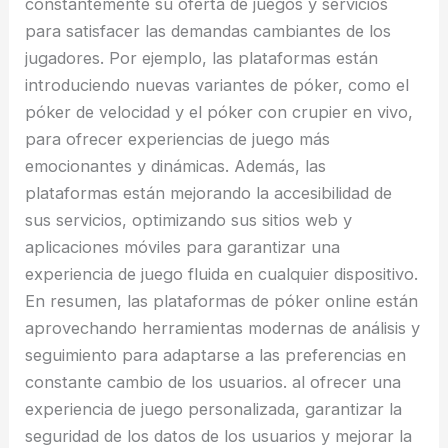
constantemente su oferta de juegos y servicios
para satisfacer las demandas cambiantes de los
jugadores. Por ejemplo, las plataformas están
introduciendo nuevas variantes de póker, como el
póker de velocidad y el póker con crupier en vivo,
para ofrecer experiencias de juego más
emocionantes y dinámicas. Además, las
plataformas están mejorando la accesibilidad de
sus servicios, optimizando sus sitios web y
aplicaciones móviles para garantizar una
experiencia de juego fluida en cualquier dispositivo.
En resumen, las plataformas de póker online están
aprovechando herramientas modernas de análisis y
seguimiento para adaptarse a las preferencias en
constante cambio de los usuarios. al ofrecer una
experiencia de juego personalizada, garantizar la
seguridad de los datos de los usuarios y mejorar la