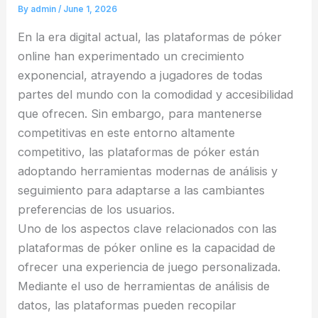
By
admin
/
June 1, 2026
En la era digital actual, las plataformas de póker
online han experimentado un crecimiento
exponencial, atrayendo a jugadores de todas
partes del mundo con la comodidad y accesibilidad
que ofrecen. Sin embargo, para mantenerse
competitivas en este entorno altamente
competitivo, las plataformas de póker están
adoptando herramientas modernas de análisis y
seguimiento para adaptarse a las cambiantes
preferencias de los usuarios.
Uno de los aspectos clave relacionados con las
plataformas de póker online es la capacidad de
ofrecer una experiencia de juego personalizada.
Mediante el uso de herramientas de análisis de
datos, las plataformas pueden recopilar