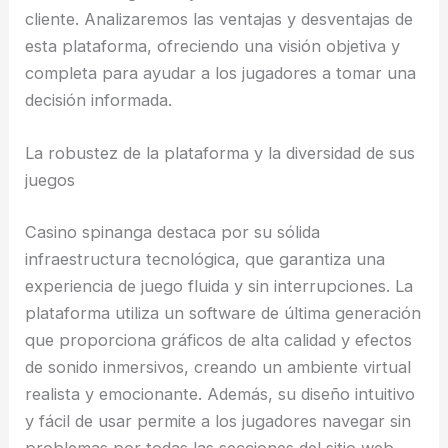
cliente. Analizaremos las ventajas y desventajas de
esta plataforma, ofreciendo una visión objetiva y
completa para ayudar a los jugadores a tomar una
decisión informada.
La robustez de la plataforma y la diversidad de sus
juegos
Casino spinanga destaca por su sólida
infraestructura tecnológica, que garantiza una
experiencia de juego fluida y sin interrupciones. La
plataforma utiliza un software de última generación
que proporciona gráficos de alta calidad y efectos
de sonido inmersivos, creando un ambiente virtual
realista y emocionante. Además, su diseño intuitivo
y fácil de usar permite a los jugadores navegar sin
problemas por todas las secciones del sitio web.