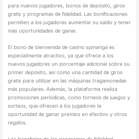
para nuevos jugadores, bonos de depósito, giros
gratis y programas de fidelidad. Las bonificaciones
permiten a los jugadores aumentar su saldo y tener
más oportunidades de ganar.
El bono de bienvenida de casino spinanga es
especialmente atractivo, ya que ofrece a los
nuevos jugadores un porcentaje adicional sobre su
primer depósito, así como una cantidad de giros
gratis para utilizar en las máquinas tragamonedas
más populares. Además, la plataforma realiza
promociones periódicas, como torneos de juegos y
sorteos, que ofrecen a los jugadores la
oportunidad de ganar premios en efectivo y otros
regalos.