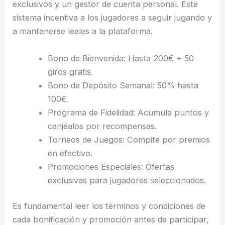
exclusivos y un gestor de cuenta personal. Este
sistema incentiva a los jugadores a seguir jugando y
a mantenerse leales a la plataforma.
Bono de Bienvenida: Hasta 200€ + 50
giros gratis.
Bono de Depósito Semanal: 50% hasta
100€.
Programa de Fidelidad: Acumula puntos y
canjéalos por recompensas.
Torneos de Juegos: Compite por premios
en efectivo.
Promociones Especiales: Ofertas
exclusivas para jugadores seleccionados.
Es fundamental leer los términos y condiciones de
cada bonificación y promoción antes de participar,