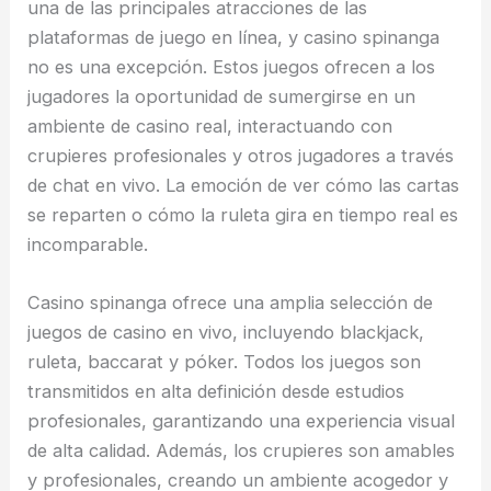
una de las principales atracciones de las
plataformas de juego en línea, y casino spinanga
no es una excepción. Estos juegos ofrecen a los
jugadores la oportunidad de sumergirse en un
ambiente de casino real, interactuando con
crupieres profesionales y otros jugadores a través
de chat en vivo. La emoción de ver cómo las cartas
se reparten o cómo la ruleta gira en tiempo real es
incomparable.
Casino spinanga ofrece una amplia selección de
juegos de casino en vivo, incluyendo blackjack,
ruleta, baccarat y póker. Todos los juegos son
transmitidos en alta definición desde estudios
profesionales, garantizando una experiencia visual
de alta calidad. Además, los crupieres son amables
y profesionales, creando un ambiente acogedor y