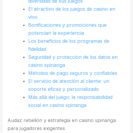
diversidad de sus juegos
El atractivo de los juegos de casino en
vivo
Bonificaciones y promociones que
potencian la experiencia
Los beneficios de los programas de
fidelidad
Seguridad y protección de los datos en
casino spinanga
Métodos de pago seguros y confiables
El servicio de atención al cliente: un
soporte eficaz y personalizado
Más allá del juego: la responsabilidad
social en casino spinanga
Audaz rebelión y estrategia en casino spinanga
para jugadores exigentes