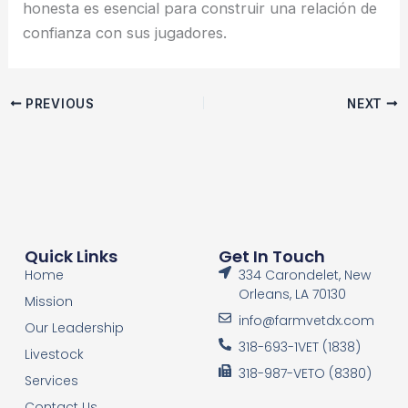
honesta es esencial para construir una relación de
confianza con sus jugadores.
PREVIOUS
NEXT
Quick Links
Get In Touch
Home
334 Carondelet, New
Orleans, LA 70130
Mission
info@farmvetdx.com
Our Leadership
318-693-1VET (1838)
Livestock
318-987-VETO (8380)
Services
Contact Us