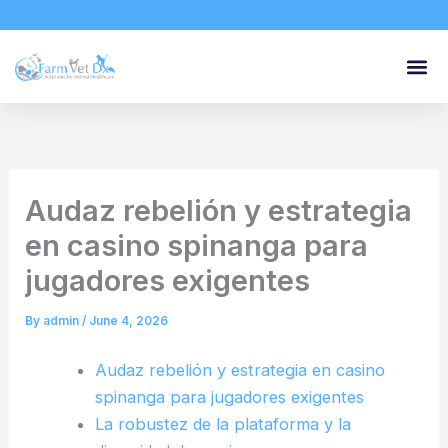
Skip
to
content
Audaz rebelión y estrategia
en casino spinanga para
jugadores exigentes
By
admin
/
June 4, 2026
Audaz rebelión y estrategia en casino
spinanga para jugadores exigentes
La robustez de la plataforma y la