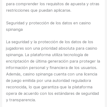
para comprender los requisitos de apuesta y otras
restricciones que puedan aplicarse.
Seguridad y protección de los datos en casino
spinanga
La seguridad y la protección de los datos de los
jugadores son una prioridad absoluta para casino
spinanga. La plataforma utiliza tecnología de
encriptación de última generación para proteger la
información personal y financiera de los usuarios.
Además, casino spinanga cuenta con una licencia
de juego emitida por una autoridad reguladora
reconocida, lo que garantiza que la plataforma
opera de acuerdo con los estándares de seguridad
y transparencia.