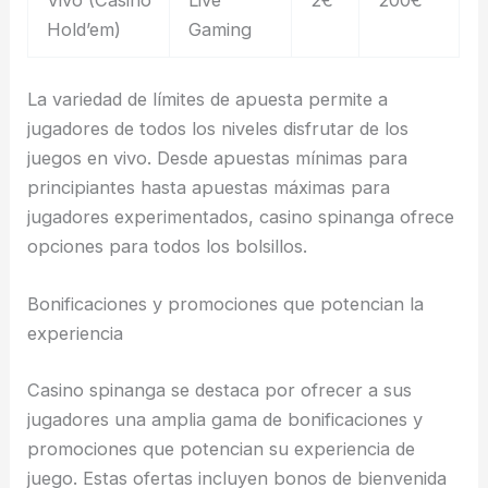
Vivo (Casino
Live
2€
200€
Hold’em)
Gaming
La variedad de límites de apuesta permite a
jugadores de todos los niveles disfrutar de los
juegos en vivo. Desde apuestas mínimas para
principiantes hasta apuestas máximas para
jugadores experimentados, casino spinanga ofrece
opciones para todos los bolsillos.
Bonificaciones y promociones que potencian la
experiencia
Casino spinanga se destaca por ofrecer a sus
jugadores una amplia gama de bonificaciones y
promociones que potencian su experiencia de
juego. Estas ofertas incluyen bonos de bienvenida