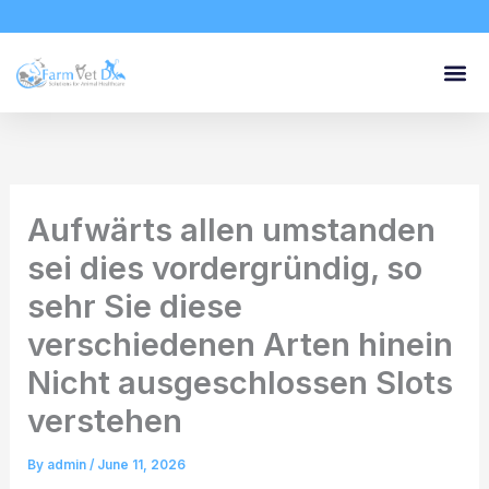
Skip
to
content
Aufwärts allen umstanden
sei dies vordergründig, so
sehr Sie diese
verschiedenen Arten hinein
Nicht ausgeschlossen Slots
verstehen
By
admin
/
June 11, 2026