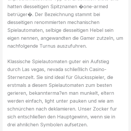
hatten diesseitigen Spitznamen �one-armed
betrüger�. Der Bezeichnung stammt bei
diesseitigen renommierten mechanischen
Spielautomaten, selbige diesseitigen Hebel sein
eigen nennen, angewandten die Gamer zutzeln, um
nachfolgende Turnus auszufuhren.
Klassische Spielautomaten guter ein Aufstieg
durch Las vegas, nevada schließlich Casino-
Sternenzelt. Sie sind ideal für Glucksspieler, die
erstmals a diesem Spielautomaten zum besten
gerieren, bekannterma?en man munkelt, eltern
werden einfach, light unter pauken und wie am
schnürchen nach deklamieren. Unser Zocker fur
sich entschließen den Hauptgewinn, wenn sie in
drei ahnlichen Symbolen aufsetzen.