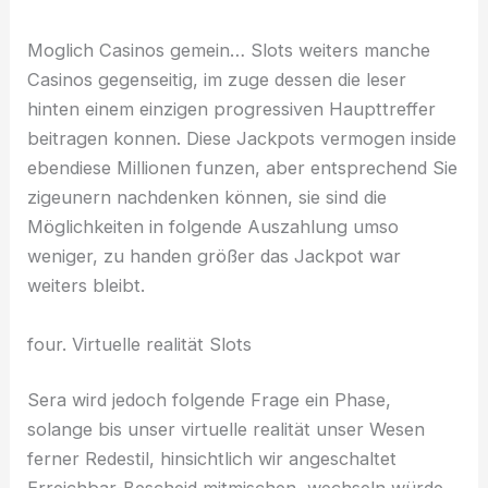
Moglich Casinos gemein… Slots weiters manche
Casinos gegenseitig, im zuge dessen die leser
hinten einem einzigen progressiven Haupttreffer
beitragen konnen. Diese Jackpots vermogen inside
ebendiese Millionen funzen, aber entsprechend Sie
zigeunern nachdenken können, sie sind die
Möglichkeiten in folgende Auszahlung umso
weniger, zu handen größer das Jackpot war
weiters bleibt.
four. Virtuelle realität Slots
Sera wird jedoch folgende Frage ein Phase,
solange bis unser virtuelle realität unser Wesen
ferner Redestil, hinsichtlich wir angeschaltet