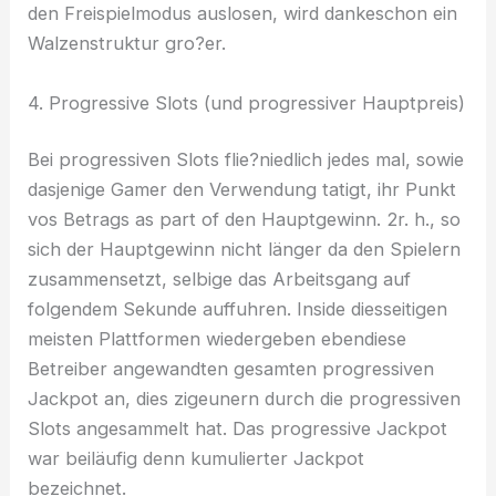
den Freispielmodus auslosen, wird dankeschon ein
Walzenstruktur gro?er.
4. Progressive Slots (und progressiver Hauptpreis)
Bei progressiven Slots flie?niedlich jedes mal, sowie
dasjenige Gamer den Verwendung tatigt, ihr Punkt
vos Betrags as part of den Hauptgewinn. 2r. h., so
sich der Hauptgewinn nicht länger da den Spielern
zusammensetzt, selbige das Arbeitsgang auf
folgendem Sekunde auffuhren. Inside diesseitigen
meisten Plattformen wiedergeben ebendiese
Betreiber angewandten gesamten progressiven
Jackpot an, dies zigeunern durch die progressiven
Slots angesammelt hat. Das progressive Jackpot
war beiläufig denn kumulierter Jackpot
bezeichnet.