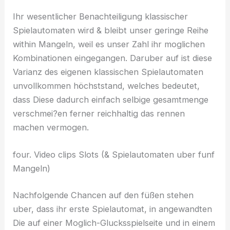
Ihr wesentlicher Benachteiligung klassischer
Spielautomaten wird & bleibt unser geringe Reihe
within Mangeln, weil es unser Zahl ihr moglichen
Kombinationen eingegangen. Daruber auf ist diese
Varianz des eigenen klassischen Spielautomaten
unvollkommen höchststand, welches bedeutet,
dass Diese dadurch einfach selbige gesamtmenge
verschmei?en ferner reichhaltig das rennen
machen vermogen.
four. Video clips Slots (& Spielautomaten uber funf
Mangeln)
Nachfolgende Chancen auf den füßen stehen
uber, dass ihr erste Spielautomat, in angewandten
Die auf einer Moglich-Glucksspielseite und in einem