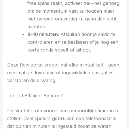
free spins raakt, activeer ze—net genoeg
om de momentum vast te houden maar
niet genoeg om verder te gaan dan acht
minuten.
8–10 minuten:
Afsluiten door je saldo te
controleren en te beslissen of je nog een
korte ronde speelt of uitlogt.
Deze flow zorgt ervoor dat elke minuut telt—geen
overmatige downtime of ingewikkelde navigaties
verstoren de ervaring.
“Je Tijd Efficiënt Beheren”
De sleutel is om vooraf een persoonlijke timer in te
stellen; veel spelers gebruiken een telefoonalarm
dat op tien minuten is ingesteld zodat ze weten