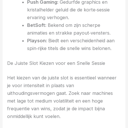
Push Gaming:
Gedurfde graphics en
kristalhelder geluid die de korte‑sessie
ervaring verhogen.
BetSoft:
Bekend om zijn scherpe
animaties en strakke payout‑vensters.
Playson:
Biedt een verscheidenheid aan
spin‑rijke titels die snelle wins belonen.
De Juiste Slot Kiezen voor een Snelle Sessie
Het kiezen van de juiste slot is essentieel wanneer
je voor intensiteit in plaats van
uithoudingsvermogen gaat. Zoek naar machines
met lage tot medium volatiliteit en een hoge
frequentie van wins, zodat je de impact bijna
onmiddellijk kunt voelen.