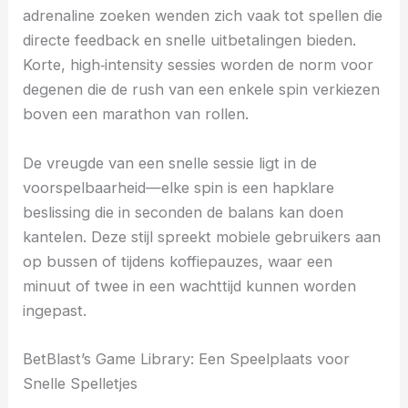
adrenaline zoeken wenden zich vaak tot spellen die
directe feedback en snelle uitbetalingen bieden.
Korte, high‑intensity sessies worden de norm voor
degenen die de rush van een enkele spin verkiezen
boven een marathon van rollen.
De vreugde van een snelle sessie ligt in de
voorspelbaarheid—elke spin is een hapklare
beslissing die in seconden de balans kan doen
kantelen. Deze stijl spreekt mobiele gebruikers aan
op bussen of tijdens koffiepauzes, waar een
minuut of twee in een wachttijd kunnen worden
ingepast.
BetBlast’s Game Library: Een Speelplaats voor
Snelle Spelletjes