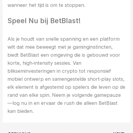
wanneer het tijd is om te stoppen.
Speel Nu bij BetBlast!
Als je houdt van snelle spanning en een platform
wilt dat mee beweegt met je gaminginstincten,
biedt BetBlast een omgeving die is gebouwd voor
korte, high‑intensity sessies. Van
blikseminvesteringen in crypto tot responsief
mobiel ontwerp en samengestelde short‑play slots,
elk element is afgestemd op spelers die leven op de
rand van elke spin. Neem je volgende gamepauze
—log nu in en ervaar de rush die alleen BetBlast
kan bieden.