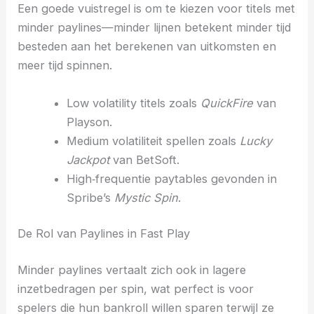
Een goede vuistregel is om te kiezen voor titels met
minder paylines—minder lijnen betekent minder tijd
besteden aan het berekenen van uitkomsten en
meer tijd spinnen.
Low volatility titels zoals
QuickFire
van
Playson.
Medium volatiliteit spellen zoals
Lucky
Jackpot
van BetSoft.
High‑frequentie paytables gevonden in
Spribe’s
Mystic Spin
.
De Rol van Paylines in Fast Play
Minder paylines vertaalt zich ook in lagere
inzetbedragen per spin, wat perfect is voor
spelers die hun bankroll willen sparen terwijl ze