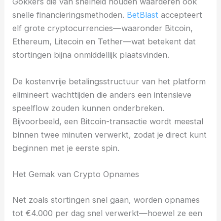
Gokkers die van snelheid houden waarderen ook
snelle financieringsmethoden.
BetBlast
accepteert
elf grote cryptocurrencies—waaronder Bitcoin,
Ethereum, Litecoin en Tether—wat betekent dat
stortingen bijna onmiddellijk plaatsvinden.
De kostenvrije betalingsstructuur van het platform
elimineert wachttijden die anders een intensieve
speelflow zouden kunnen onderbreken.
Bijvoorbeeld, een Bitcoin-transactie wordt meestal
binnen twee minuten verwerkt, zodat je direct kunt
beginnen met je eerste spin.
Het Gemak van Crypto Opnames
Net zoals stortingen snel gaan, worden opnames
tot €4.000 per dag snel verwerkt—hoewel ze een