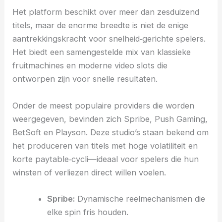
Het platform beschikt over meer dan zesduizend
titels, maar de enorme breedte is niet de enige
aantrekkingskracht voor snelheid‑gerichte spelers.
Het biedt een samengestelde mix van klassieke
fruitmachines en moderne video slots die
ontworpen zijn voor snelle resultaten.
Onder de meest populaire providers die worden
weergegeven, bevinden zich Spribe, Push Gaming,
BetSoft en Playson. Deze studio’s staan bekend om
het produceren van titels met hoge volatiliteit en
korte paytable‑cycli—ideaal voor spelers die hun
winsten of verliezen direct willen voelen.
Spribe:
Dynamische reelmechanismen die
elke spin fris houden.