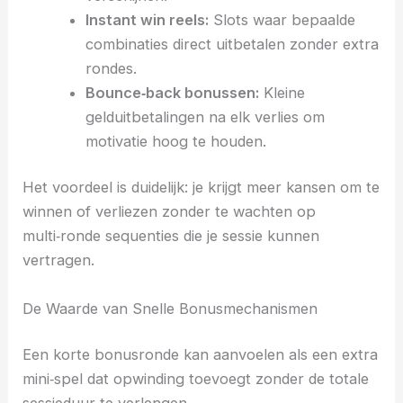
Instant win reels:
Slots waar bepaalde
combinaties direct uitbetalen zonder extra
rondes.
Bounce‑back bonussen:
Kleine
gelduitbetalingen na elk verlies om
motivatie hoog te houden.
Het voordeel is duidelijk: je krijgt meer kansen om te
winnen of verliezen zonder te wachten op
multi‑ronde sequenties die je sessie kunnen
vertragen.
De Waarde van Snelle Bonusmechanismen
Een korte bonusronde kan aanvoelen als een extra
mini‑spel dat opwinding toevoegt zonder de totale