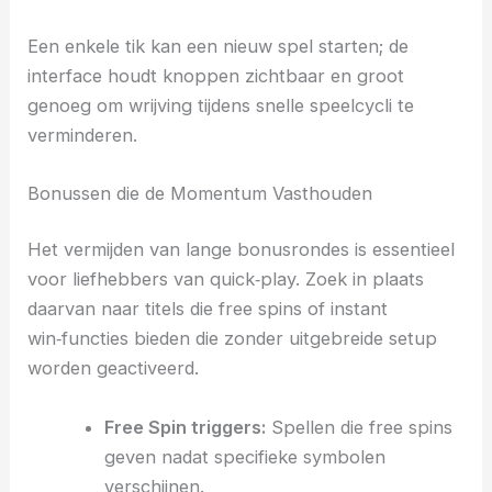
Een enkele tik kan een nieuw spel starten; de
interface houdt knoppen zichtbaar en groot
genoeg om wrijving tijdens snelle speelcycli te
verminderen.
Bonussen die de Momentum Vasthouden
Het vermijden van lange bonusrondes is essentieel
voor liefhebbers van quick‑play. Zoek in plaats
daarvan naar titels die free spins of instant
win‑functies bieden die zonder uitgebreide setup
worden geactiveerd.
Free Spin triggers:
Spellen die free spins
geven nadat specifieke symbolen
verschijnen.