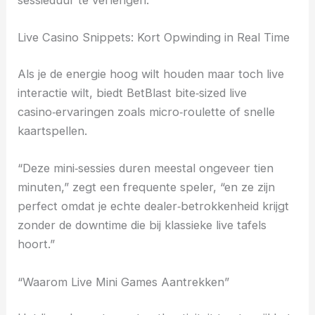
sessieduur te verlengen.
Live Casino Snippets: Kort Opwinding in Real Time
Als je de energie hoog wilt houden maar toch live
interactie wilt, biedt BetBlast bite‑sized live
casino‑ervaringen zoals micro‑roulette of snelle
kaartspellen.
“Deze mini‑sessies duren meestal ongeveer tien
minuten,” zegt een frequente speler, “en ze zijn
perfect omdat je echte dealer‑betrokkenheid krijgt
zonder de downtime die bij klassieke live tafels
hoort.”
“Waarom Live Mini Games Aantrekken”