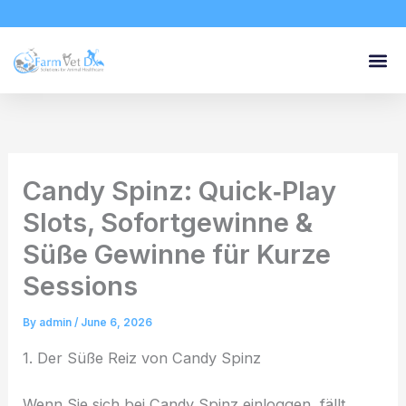
Skip
to
content
Candy Spinz: Quick‑Play
Slots, Sofortgewinne &
Süße Gewinne für Kurze
Sessions
By
admin
/
June 6, 2026
1. Der Süße Reiz von Candy Spinz
Wenn Sie sich bei Candy Spinz einloggen, fällt