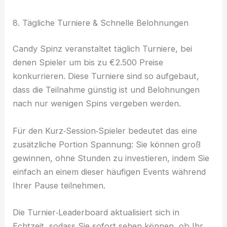
8. Tägliche Turniere & Schnelle Belohnungen
Candy Spinz veranstaltet täglich Turniere, bei
denen Spieler um bis zu €2.500 Preise
konkurrieren. Diese Turniere sind so aufgebaut,
dass die Teilnahme günstig ist und Belohnungen
nach nur wenigen Spins vergeben werden.
Für den Kurz‑Session‑Spieler bedeutet das eine
zusätzliche Portion Spannung: Sie können groß
gewinnen, ohne Stunden zu investieren, indem Sie
einfach an einem dieser häufigen Events während
Ihrer Pause teilnehmen.
Die Turnier‑Leaderboard aktualisiert sich in
Echtzeit, sodass Sie sofort sehen können, ob Ihr