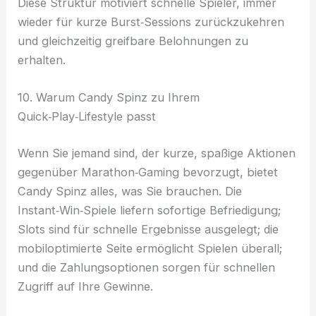
Diese Struktur motiviert schnelle Spieler, immer
wieder für kurze Burst‑Sessions zurückzukehren
und gleichzeitig greifbare Belohnungen zu
erhalten.
10. Warum Candy Spinz zu Ihrem
Quick‑Play‑Lifestyle passt
Wenn Sie jemand sind, der kurze, spaßige Aktionen
gegenüber Marathon‑Gaming bevorzugt, bietet
Candy Spinz alles, was Sie brauchen. Die
Instant‑Win‑Spiele liefern sofortige Befriedigung;
Slots sind für schnelle Ergebnisse ausgelegt; die
mobiloptimierte Seite ermöglicht Spielen überall;
und die Zahlungsoptionen sorgen für schnellen
Zugriff auf Ihre Gewinne.