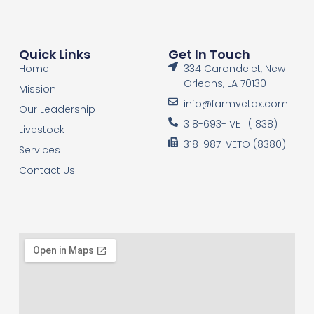
Quick Links
Get In Touch
Home
334 Carondelet, New
Orleans, LA 70130
Mission
info@farmvetdx.com
Our Leadership
318-693-1VET (1838)
Livestock
318-987-VETO (8380)
Services
Contact Us