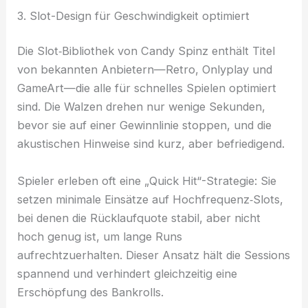
3. Slot-Design für Geschwindigkeit optimiert
Die Slot‑Bibliothek von Candy Spinz enthält Titel
von bekannten Anbietern—Retro, Onlyplay und
GameArt—die alle für schnelles Spielen optimiert
sind. Die Walzen drehen nur wenige Sekunden,
bevor sie auf einer Gewinnlinie stoppen, und die
akustischen Hinweise sind kurz, aber befriedigend.
Spieler erleben oft eine „Quick Hit“-Strategie: Sie
setzen minimale Einsätze auf Hochfrequenz‑Slots,
bei denen die Rücklaufquote stabil, aber nicht
hoch genug ist, um lange Runs
aufrechtzuerhalten. Dieser Ansatz hält die Sessions
spannend und verhindert gleichzeitig eine
Erschöpfung des Bankrolls.