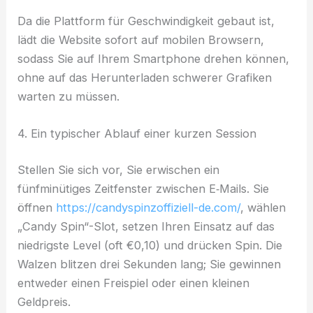
Da die Plattform für Geschwindigkeit gebaut ist,
lädt die Website sofort auf mobilen Browsern,
sodass Sie auf Ihrem Smartphone drehen können,
ohne auf das Herunterladen schwerer Grafiken
warten zu müssen.
4. Ein typischer Ablauf einer kurzen Session
Stellen Sie sich vor, Sie erwischen ein
fünfminütiges Zeitfenster zwischen E‑Mails. Sie
öffnen
https://candyspinzoffiziell-de.com/
, wählen
„Candy Spin“-Slot, setzen Ihren Einsatz auf das
niedrigste Level (oft €0,10) und drücken Spin. Die
Walzen blitzen drei Sekunden lang; Sie gewinnen
entweder einen Freispiel oder einen kleinen
Geldpreis.