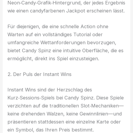
Neon‑Candy‑Grafik‑Hintergrund, der jedes Ergebnis
wie einen candyfarbenen Jackpot erscheinen lässt.
Für diejenigen, die eine schnelle Action ohne
Warten auf ein vollständiges Tutorial oder
umfangreiche Wettanforderungen bevorzugen,
bietet Candy Spinz eine intuitive Oberfläche, die es
ermöglicht, direkt ins Spiel einzusteigen.
2. Der Puls der Instant Wins
Instant Wins sind der Herzschlag des
Kurz‑Sessions‑Spiels bei Candy Spinz. Diese Spiele
verzichten auf die traditionellen Slot‑Mechaniken—
keine drehenden Walzen, keine Gewinnlinien—und
präsentieren stattdessen eine einzelne Karte oder
ein Symbol, das Ihren Preis bestimmt.