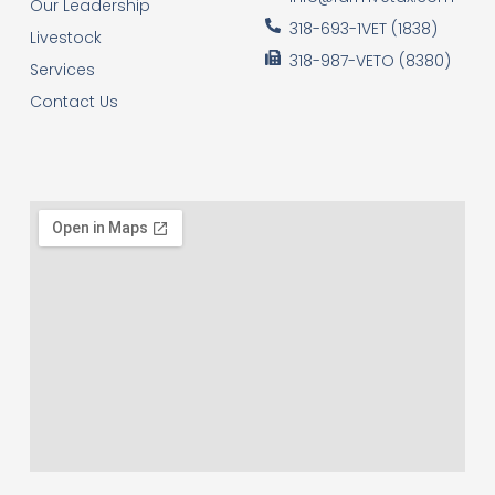
Our Leadership
318-693-1VET (1838)
Livestock
318-987-VETO (8380)
Services
Contact Us