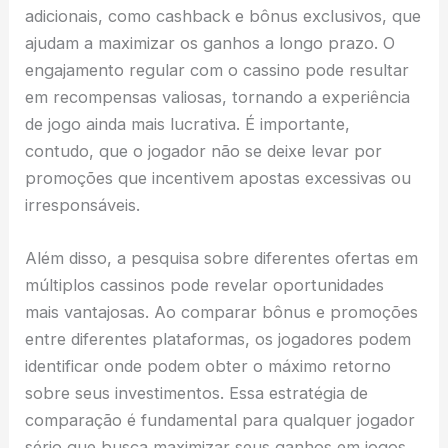
adicionais, como cashback e bônus exclusivos, que
ajudam a maximizar os ganhos a longo prazo. O
engajamento regular com o cassino pode resultar
em recompensas valiosas, tornando a experiência
de jogo ainda mais lucrativa. É importante,
contudo, que o jogador não se deixe levar por
promoções que incentivem apostas excessivas ou
irresponsáveis.
Além disso, a pesquisa sobre diferentes ofertas em
múltiplos cassinos pode revelar oportunidades
mais vantajosas. Ao comparar bônus e promoções
entre diferentes plataformas, os jogadores podem
identificar onde podem obter o máximo retorno
sobre seus investimentos. Essa estratégia de
comparação é fundamental para qualquer jogador
sério que busca maximizar seus ganhos em jogos