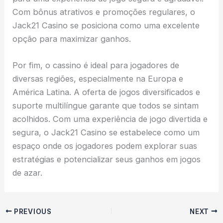
Com bônus atrativos e promoções regulares, o
Jack21 Casino se posiciona como uma excelente
opção para maximizar ganhos.
Por fim, o cassino é ideal para jogadores de
diversas regiões, especialmente na Europa e
América Latina. A oferta de jogos diversificados e
suporte multilíngue garante que todos se sintam
acolhidos. Com uma experiência de jogo divertida e
segura, o Jack21 Casino se estabelece como um
espaço onde os jogadores podem explorar suas
estratégias e potencializar seus ganhos em jogos
de azar.
PREVIOUS
NEXT