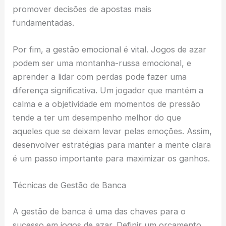
promover decisões de apostas mais
fundamentadas.
Por fim, a gestão emocional é vital. Jogos de azar
podem ser uma montanha-russa emocional, e
aprender a lidar com perdas pode fazer uma
diferença significativa. Um jogador que mantém a
calma e a objetividade em momentos de pressão
tende a ter um desempenho melhor do que
aqueles que se deixam levar pelas emoções. Assim,
desenvolver estratégias para manter a mente clara
é um passo importante para maximizar os ganhos.
Técnicas de Gestão de Banca
A gestão de banca é uma das chaves para o
sucesso em jogos de azar. Definir um orçamento