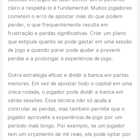
claro e respeitá-lo é fundamental. Muitos jogadores
cometem o erro de apostar mais do que podem
perder, o que frequentemente resulta em
frustração e perdas significativas. Criar um plano
que estipule quanto se pode gastar em uma sessão
de jogo e quando parar pode ajudar a prevenir
perdas e a prolongar a experiência de jogo.
Outra estratégia eficaz é dividir a banca em partes
menores. Em vez de apostar todo o capital em uma
única rodada, o jogador pode dividir a banca em
várias sessões. Essa técnica não só ajuda a
controlar as perdas, mas também permite que o
jogador aproveite a experiência de jogo por um
período mais longo. Por exemplo, se um jogador
tem um orçamento de mil reais, ele pode optar por