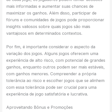
mais informadas e aumentar suas chances de
maximizar os ganhos. Além disso, participar de
fóruns e comunidades de jogos pode proporcionar
insights valiosos sobre quais jogos são mais
vantajosos em determinados contextos.
Por fim, é importante considerar o aspecto da
variação dos jogos. Alguns jogos oferecem uma
experiência de alto risco, com potencial de grandes
ganhos, enquanto outros podem ser mais estáveis,
com ganhos menores. Compreender a própria
tolerância ao risco e escolher jogos que se alinhem
com essa tolerância pode ser crucial para uma
experiência de jogo satisfatória e lucrativa.
Aproveitando Bônus e Promoções