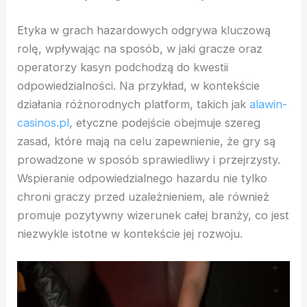
Etyka w grach hazardowych odgrywa kluczową
rolę, wpływając na sposób, w jaki gracze oraz
operatorzy kasyn podchodzą do kwestii
odpowiedzialności. Na przykład, w kontekście
działania różnorodnych platform, takich jak
alawin-
casinos.pl
, etyczne podejście obejmuje szereg
zasad, które mają na celu zapewnienie, że gry są
prowadzone w sposób sprawiedliwy i przejrzysty.
Wspieranie odpowiedzialnego hazardu nie tylko
chroni graczy przed uzależnieniem, ale również
promuje pozytywny wizerunek całej branży, co jest
niezwykle istotne w kontekście jej rozwoju.