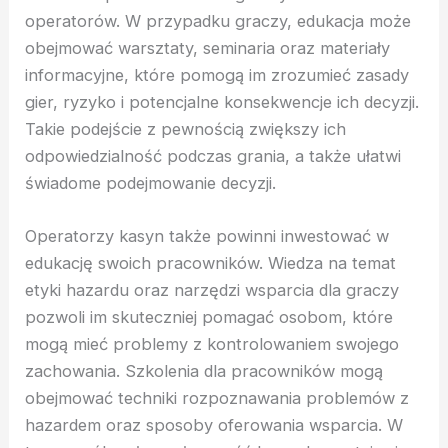
operatorów. W przypadku graczy, edukacja może
obejmować warsztaty, seminaria oraz materiały
informacyjne, które pomogą im zrozumieć zasady
gier, ryzyko i potencjalne konsekwencje ich decyzji.
Takie podejście z pewnością zwiększy ich
odpowiedzialność podczas grania, a także ułatwi
świadome podejmowanie decyzji.
Operatorzy kasyn także powinni inwestować w
edukację swoich pracowników. Wiedza na temat
etyki hazardu oraz narzędzi wsparcia dla graczy
pozwoli im skuteczniej pomagać osobom, które
mogą mieć problemy z kontrolowaniem swojego
zachowania. Szkolenia dla pracowników mogą
obejmować techniki rozpoznawania problemów z
hazardem oraz sposoby oferowania wsparcia. W