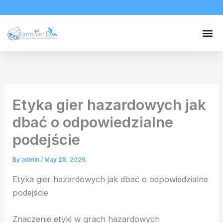
Skip
to
content
Etyka gier hazardowych jak
dbać o odpowiedzialne
podejście
By
admin
/
May 28, 2026
Etyka gier hazardowych jak dbać o odpowiedzialne
podejście
Znaczenie etyki w grach hazardowych