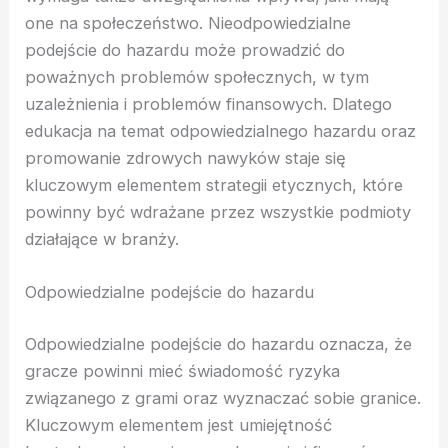
one na społeczeństwo. Nieodpowiedzialne
podejście do hazardu może prowadzić do
poważnych problemów społecznych, w tym
uzależnienia i problemów finansowych. Dlatego
edukacja na temat odpowiedzialnego hazardu oraz
promowanie zdrowych nawyków staje się
kluczowym elementem strategii etycznych, które
powinny być wdrażane przez wszystkie podmioty
działające w branży.
Odpowiedzialne podejście do hazardu
Odpowiedzialne podejście do hazardu oznacza, że
gracze powinni mieć świadomość ryzyka
związanego z grami oraz wyznaczać sobie granice.
Kluczowym elementem jest umiejętność