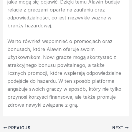
jakie mogą się pojawić. Dzięki temu Alawin buduje
relacje z graczami oparte na zaufaniu oraz
odpowiedzialności, co jest niezwykle ważne w
branży hazardowej.
Warto również wspomnieć o promocjach oraz
bonusach, które Alawin oferuje swoim
użytkownikom. Nowi gracze mogą skorzystać z
atrakcyjnego bonusu powitalnego, a także
licznych promocji, które wspierają odpowiedzialne
podejście do hazardu. W ten sposób platforma
angażuje swoich graczy w sposób, który nie tylko
przynosi korzyści finansowe, ale także promuje
zdrowe nawyki związane z grą.
PREVIOUS
NEXT