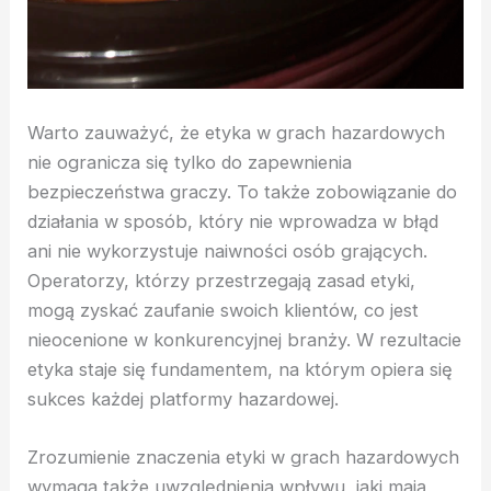
Warto zauważyć, że etyka w grach hazardowych
nie ogranicza się tylko do zapewnienia
bezpieczeństwa graczy. To także zobowiązanie do
działania w sposób, który nie wprowadza w błąd
ani nie wykorzystuje naiwności osób grających.
Operatorzy, którzy przestrzegają zasad etyki,
mogą zyskać zaufanie swoich klientów, co jest
nieocenione w konkurencyjnej branży. W rezultacie
etyka staje się fundamentem, na którym opiera się
sukces każdej platformy hazardowej.
Zrozumienie znaczenia etyki w grach hazardowych
wymaga także uwzględnienia wpływu, jaki mają