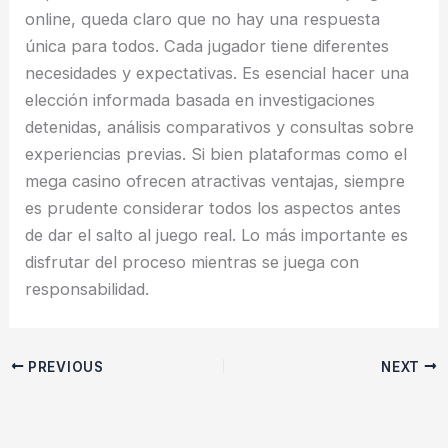
online, queda claro que no hay una respuesta
única para todos. Cada jugador tiene diferentes
necesidades y expectativas. Es esencial hacer una
elección informada basada en investigaciones
detenidas, análisis comparativos y consultas sobre
experiencias previas. Si bien plataformas como el
mega casino ofrecen atractivas ventajas, siempre
es prudente considerar todos los aspectos antes
de dar el salto al juego real. Lo más importante es
disfrutar del proceso mientras se juega con
responsabilidad.
PREVIOUS
NEXT