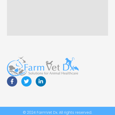
F
T
L
a
w
i
c
i
n
e
t
k
b
t
e
o
e
d
o
r
i
© 2024 FarmVet Dx. All rights reserved.
k
n