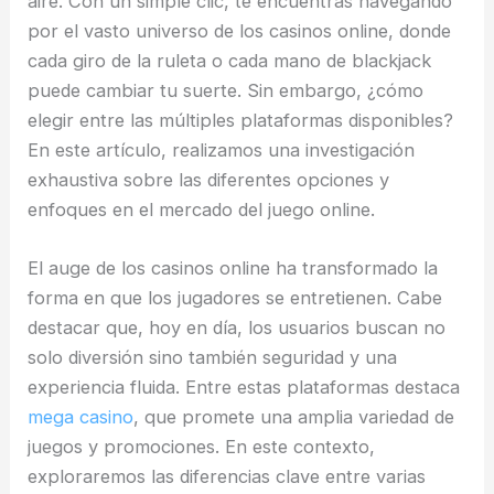
aire. Con un simple clic, te encuentras navegando
por el vasto universo de los casinos online, donde
cada giro de la ruleta o cada mano de blackjack
puede cambiar tu suerte. Sin embargo, ¿cómo
elegir entre las múltiples plataformas disponibles?
En este artículo, realizamos una investigación
exhaustiva sobre las diferentes opciones y
enfoques en el mercado del juego online.
El auge de los casinos online ha transformado la
forma en que los jugadores se entretienen. Cabe
destacar que, hoy en día, los usuarios buscan no
solo diversión sino también seguridad y una
experiencia fluida. Entre estas plataformas destaca
mega casino
, que promete una amplia variedad de
juegos y promociones. En este contexto,
exploraremos las diferencias clave entre varias