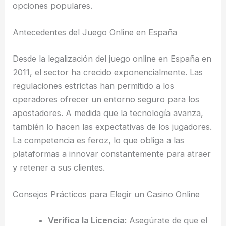
opciones populares.
Antecedentes del Juego Online en España
Desde la legalización del juego online en España en
2011, el sector ha crecido exponencialmente. Las
regulaciones estrictas han permitido a los
operadores ofrecer un entorno seguro para los
apostadores. A medida que la tecnología avanza,
también lo hacen las expectativas de los jugadores.
La competencia es feroz, lo que obliga a las
plataformas a innovar constantemente para atraer
y retener a sus clientes.
Consejos Prácticos para Elegir un Casino Online
Verifica la Licencia:
Asegúrate de que el