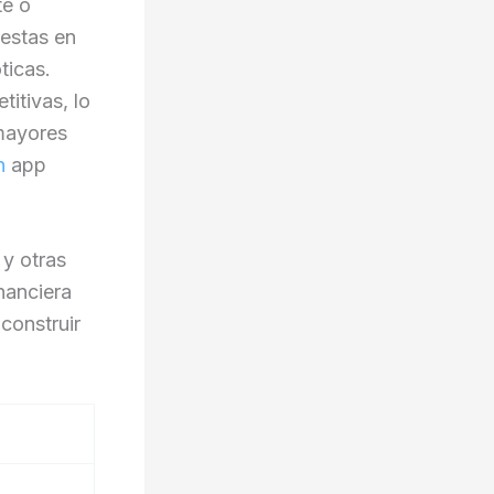
te o
uestas en
ticas.
itivas, lo
 mayores
n
app
y otras
nanciera
construir