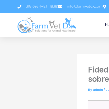
Skip
318-693-1VET (1838)
info@farmvetdx.com
to
content
H
Fided
sobre
By
admin
/
J