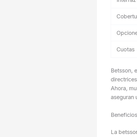
Cobertu
Opcione
Cuotas
Betsson, e
directrice
Ahora, mu
aseguran u
Beneficio
La betsson