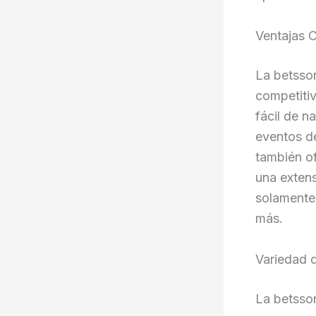
Ventajas 
La betsso
competitiv
fácil de n
eventos de
también o
una extens
solamente 
más.
Variedad 
La betsso