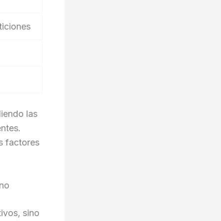
ticiones
liendo las
entes.
s factores
ino
ivos, sino