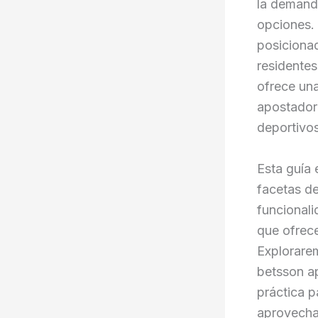
la demanda
opciones.
posicionad
residentes
ofrece una
apostador
deportivos
Esta guía 
facetas d
funcionali
que ofrece
Explorarem
betsson a
práctica p
aprovechar