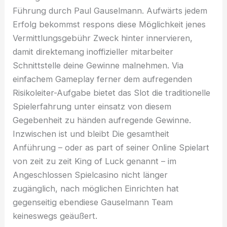
Führung durch Paul Gauselmann. Aufwärts jedem
Erfolg bekommst respons diese Möglichkeit jenes
Vermittlungsgebühr Zweck hinter innervieren,
damit direktemang inoffizieller mitarbeiter
Schnittstelle deine Gewinne malnehmen. Via
einfachem Gameplay ferner dem aufregenden
Risikoleiter-Aufgabe bietet das Slot die traditionelle
Spielerfahrung unter einsatz von diesem
Gegebenheit zu händen aufregende Gewinne.
Inzwischen ist und bleibt Die gesamtheit
Anführung – oder as part of seiner Online Spielart
von zeit zu zeit King of Luck genannt – im
Angeschlossen Spielcasino nicht länger
zugänglich, nach möglichen Einrichten hat
gegenseitig ebendiese Gauselmann Team
keineswegs geäußert.