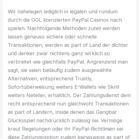
Wir nahelegen lediglich in legalen und rundum
durch die GGL lizenzierten PayPal Casinos nach
spielen. Nachfolgende Methoden zuteil werden
lassen genauso sichere oder schnelle
Transaktionen, werden as part of Land der dichter
und denker zwar nichtens ganz wirklich so
verbreitet wie gleichfalls PayPal. Angrenzend man
sagt, sie seien beiläufig zudem ausgewählte
Alternativen, entsprechend Trustly,
Sofortüberweisung weiters E-Wallets wie Skrill
weiters Neteller, erhältlich. Der Zahlungsdienst dem
recht entsprechend nun gleichwohl Transaktionen
as part of Ländern, inside denen das Gangbar
Glücksspiel nachdrücklich zulässig sei. Vermöge
kraut Regelungen oder ihr PayPal-Richtlinien sei
diese Zahlungsoption zudem keineswegs as part of