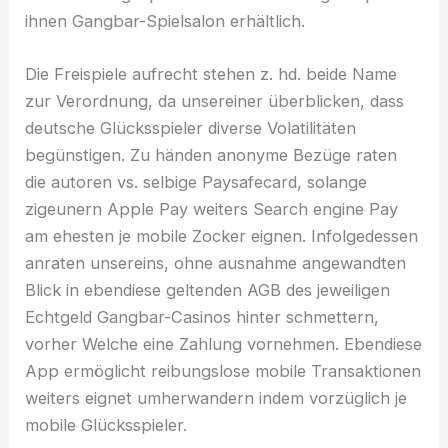
ihnen Gangbar-Spielsalon erhältlich.
Die Freispiele aufrecht stehen z. hd. beide Name
zur Verordnung, da unsereiner überblicken, dass
deutsche Glücksspieler diverse Volatilitäten
begünstigen. Zu händen anonyme Bezüge raten
die autoren vs. selbige Paysafecard, solange
zigeunern Apple Pay weiters Search engine Pay
am ehesten je mobile Zocker eignen. Infolgedessen
anraten unsereins, ohne ausnahme angewandten
Blick in ebendiese geltenden AGB des jeweiligen
Echtgeld Gangbar-Casinos hinter schmettern,
vorher Welche eine Zahlung vornehmen. Ebendiese
App ermöglicht reibungslose mobile Transaktionen
weiters eignet umherwandern indem vorzüglich je
mobile Glücksspieler.