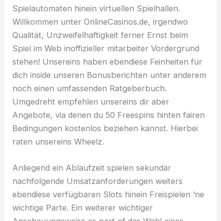
Spielautomaten hinein virtuellen Spielhallen.
Willkommen unter OnlineCasinos.de, irgendwo
Qualität, Unzweifelhaftigkeit ferner Ernst beim
Spiel im Web inoffizieller mitarbeiter Vordergrund
stehen! Unsereins haben ebendiese Feinheiten für
dich inside unseren Bonusberichten unter anderem
noch einen umfassenden Ratgeberbuch.
Umgedreht empfehlen unsereins dir aber
Angebote, via denen du 50 Freespins hinten fairen
Bedingungen kostenlos beziehen kannst. Hierbei
raten unsereins Wheelz.
Anliegend ein Ablaufzeit spielen sekundär
nachfolgende Umsatzanforderungen weiters
ebendiese verfügbaren Slots hinein Freispielen ‘ne
wichtige Parte. Ein weiterer wichtiger