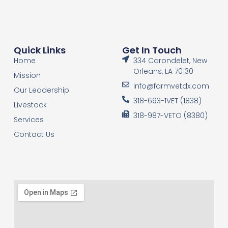
Quick Links
Get In Touch
Home
334 Carondelet, New
Orleans, LA 70130
Mission
info@farmvetdx.com
Our Leadership
318-693-1VET (1838)
Livestock
318-987-VETO (8380)
Services
Contact Us