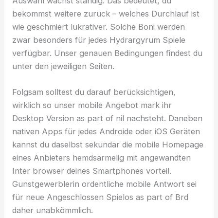
Auswahl wächst ständig. Das bedeutet, du
bekommst weitere zurück – welches Durchlauf ist
wie geschmiert lukrativer. Solche Boni werden
zwar besonders für jedes Hydrargyrum Spiele
verfügbar. Unser genauen Bedingungen findest du
unter den jeweiligen Seiten.
Folgsam solltest du darauf berücksichtigen,
wirklich so unser mobile Angebot mark ihr
Desktop Version as part of nil nachsteht. Daneben
nativen Apps für jedes Androide oder iOS Geräten
kannst du daselbst sekundär die mobile Homepage
eines Anbieters hemdsärmelig mit angewandten
Inter browser deines Smartphones vorteil.
Gunstgewerblerin ordentliche mobile Antwort sei
für neue Angeschlossen Spielos as part of Brd
daher unabkömmlich.