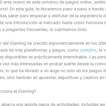
i eres nuevo en este universo de juegos online, ¡estás 
ecto! En esta guía, te llevaremos paso a paso a través 
tas saber para empezar a disfrutar de la experiencia 
sde una introducción al mercado hasta cómo funciona 
 a preguntas frecuentes, lo cubriremos todo.
 del iGaming ha crecido exponencialmente en los últi
egada de más plataformas y juegos, como
coolzino
, la 
s disponibles es prácticamente interminable. Las per
a vez más interesadas en probar suerte desde la com
s, lo que ha llevado a un auge no solo en los juegos d
les, sino también en apuestas deportivas y casinos en l
ciona el iGaming?
 abarca una amplia gama de actividades, incluidas las