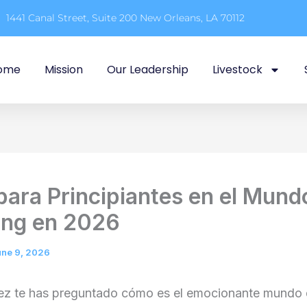
1441 Canal Street, Suite 200 New Orleans, LA 70112
ome
Mission
Our Leadership
Livestock
para Principiantes en el Mund
ing en 2026
une 9, 2026
ez te has preguntado cómo es el emocionante mundo 