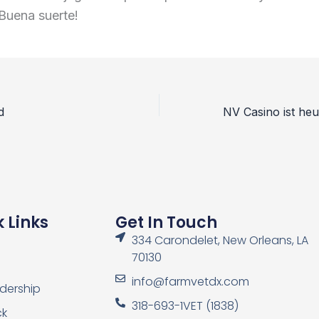
Buena suerte!
d
 Links
Get In Touch
334 Carondelet, New Orleans, LA
70130
info@farmvetdx.com
dership
318-693-1VET (1838)
ck