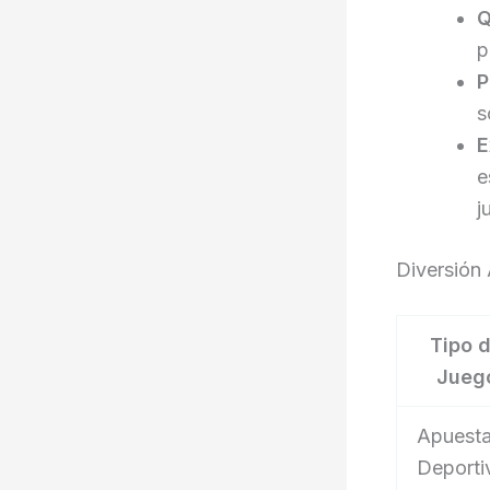
Q
p
P
s
E
e
j
Diversión
Tipo 
Jueg
Apuest
Deporti