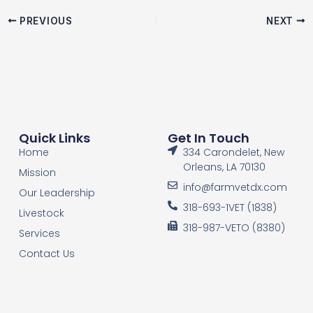
PREVIOUS
NEXT
Quick Links
Get In Touch
Home
334 Carondelet, New
Orleans, LA 70130
Mission
info@farmvetdx.com
Our Leadership
318-693-1VET (1838)
Livestock
318-987-VETO (8380)
Services
Contact Us