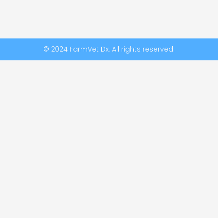
c
i
n
e
t
k
b
t
e
o
e
d
o
r
i
© 2024 FarmVet Dx. All rights reserved.
k
n
-
-
f
i
n