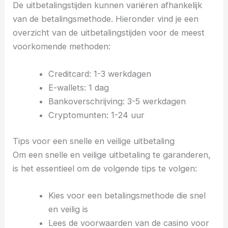
De uitbetalingstijden kunnen variëren afhankelijk
van de betalingsmethode. Hieronder vind je een
overzicht van de uitbetalingstijden voor de meest
voorkomende methoden:
Creditcard: 1-3 werkdagen
E-wallets: 1 dag
Bankoverschrijving: 3-5 werkdagen
Cryptomunten: 1-24 uur
Tips voor een snelle en veilige uitbetaling
Om een snelle en veilige uitbetaling te garanderen,
is het essentieel om de volgende tips te volgen:
Kies voor een betalingsmethode die snel
en veilig is
Lees de voorwaarden van de casino voor