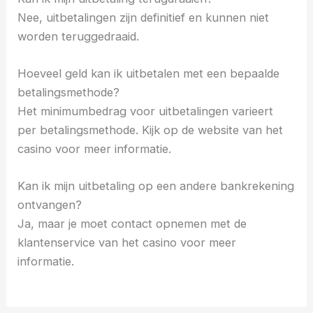
Nee, uitbetalingen zijn definitief en kunnen niet
worden teruggedraaid.
Hoeveel geld kan ik uitbetalen met een bepaalde
betalingsmethode?
Het minimumbedrag voor uitbetalingen varieert
per betalingsmethode. Kijk op de website van het
casino voor meer informatie.
Kan ik mijn uitbetaling op een andere bankrekening
ontvangen?
Ja, maar je moet contact opnemen met de
klantenservice van het casino voor meer
informatie.