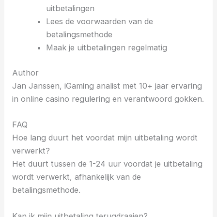
uitbetalingen
Lees de voorwaarden van de
betalingsmethode
Maak je uitbetalingen regelmatig
Author
Jan Janssen, iGaming analist met 10+ jaar ervaring
in online casino regulering en verantwoord gokken.
FAQ
Hoe lang duurt het voordat mijn uitbetaling wordt
verwerkt?
Het duurt tussen de 1-24 uur voordat je uitbetaling
wordt verwerkt, afhankelijk van de
betalingsmethode.
Kan ik mijn uitbetaling terugdraaien?