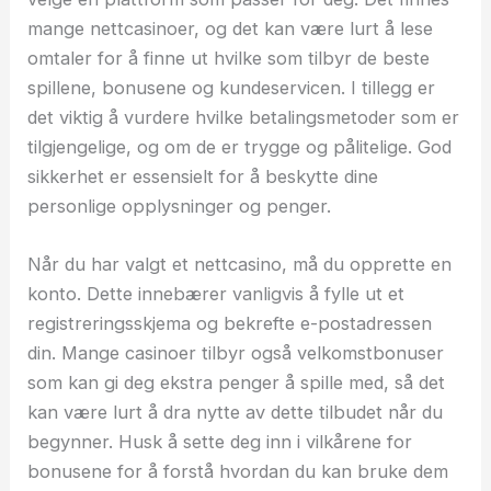
mange nettcasinoer, og det kan være lurt å lese
omtaler for å finne ut hvilke som tilbyr de beste
spillene, bonusene og kundeservicen. I tillegg er
det viktig å vurdere hvilke betalingsmetoder som er
tilgjengelige, og om de er trygge og pålitelige. God
sikkerhet er essensielt for å beskytte dine
personlige opplysninger og penger.
Når du har valgt et nettcasino, må du opprette en
konto. Dette innebærer vanligvis å fylle ut et
registreringsskjema og bekrefte e-postadressen
din. Mange casinoer tilbyr også velkomstbonuser
som kan gi deg ekstra penger å spille med, så det
kan være lurt å dra nytte av dette tilbudet når du
begynner. Husk å sette deg inn i vilkårene for
bonusene for å forstå hvordan du kan bruke dem