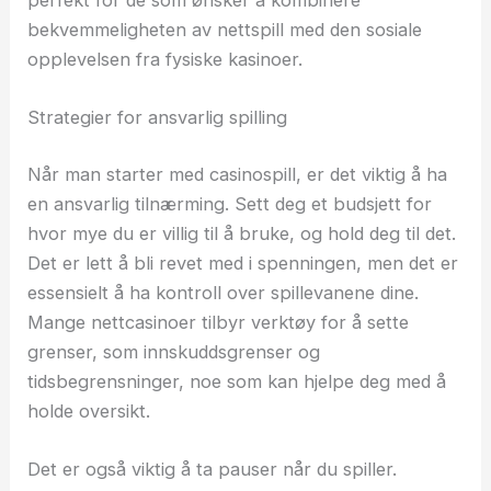
bekvemmeligheten av nettspill med den sosiale
opplevelsen fra fysiske kasinoer.
Strategier for ansvarlig spilling
Når man starter med casinospill, er det viktig å ha
en ansvarlig tilnærming. Sett deg et budsjett for
hvor mye du er villig til å bruke, og hold deg til det.
Det er lett å bli revet med i spenningen, men det er
essensielt å ha kontroll over spillevanene dine.
Mange nettcasinoer tilbyr verktøy for å sette
grenser, som innskuddsgrenser og
tidsbegrensninger, noe som kan hjelpe deg med å
holde oversikt.
Det er også viktig å ta pauser når du spiller.