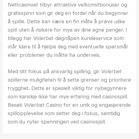
Nettcasinoet tilbyr attraktive velkomstbonuser og
gratisspinn som gir deg en fordel når du begynner
å spille. Dette kan være en fin måte å prøve ulike
spill uten å risikere for mye av dine egne penger. I
tillegg har Volerbet døgnåpen kundeservice som
står klare til å hjelpe deg med eventuelle spørsmål
eller problemer du måtte ha underveis.
Med sitt fokus på ansvarlig spilling, gir Volerbet
spillerne muligheten til å sette grenser og prioritere
trygghet. Dette er spesielt viktig for nybegynnere
som kanskje ikke har mye erfaring med casinospill.
Besøk Volerbet Casino for en unik og engasjerende
spillopplevelse som setter deg i fokus, samtidig
som du nyter spenningen ved casinospill.