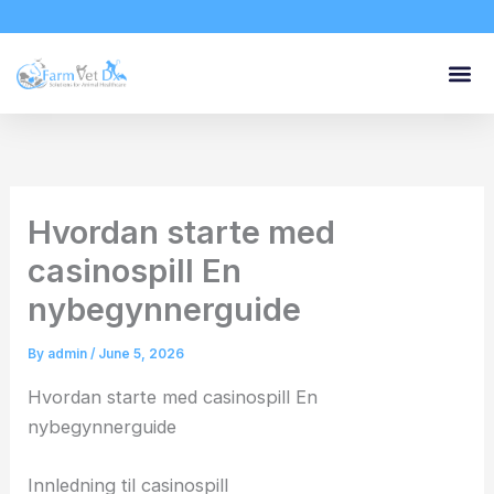
Skip
to
content
Hvordan starte med
casinospill En
nybegynnerguide
By
admin
/
June 5, 2026
Hvordan starte med casinospill En
nybegynnerguide
Innledning til casinospill