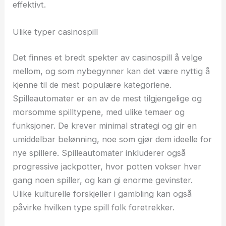
effektivt.
Ulike typer casinospill
Det finnes et bredt spekter av casinospill å velge
mellom, og som nybegynner kan det være nyttig å
kjenne til de mest populære kategoriene.
Spilleautomater er en av de mest tilgjengelige og
morsomme spilltypene, med ulike temaer og
funksjoner. De krever minimal strategi og gir en
umiddelbar belønning, noe som gjør dem ideelle for
nye spillere. Spilleautomater inkluderer også
progressive jackpotter, hvor potten vokser hver
gang noen spiller, og kan gi enorme gevinster.
Ulike kulturelle forskjeller i gambling kan også
påvirke hvilken type spill folk foretrekker.