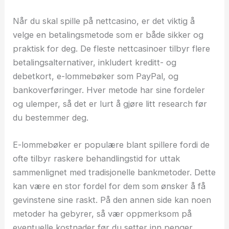
Når du skal spille på nettcasino, er det viktig å
velge en betalingsmetode som er både sikker og
praktisk for deg. De fleste nettcasinoer tilbyr flere
betalingsalternativer, inkludert kreditt- og
debetkort, e-lommebøker som PayPal, og
bankoverføringer. Hver metode har sine fordeler
og ulemper, så det er lurt å gjøre litt research før
du bestemmer deg.
E-lommebøker er populære blant spillere fordi de
ofte tilbyr raskere behandlingstid for uttak
sammenlignet med tradisjonelle bankmetoder. Dette
kan være en stor fordel for dem som ønsker å få
gevinstene sine raskt. På den annen side kan noen
metoder ha gebyrer, så vær oppmerksom på
eventuelle kostnader før du setter inn penger.