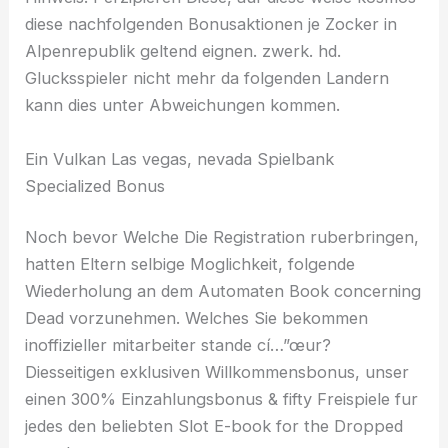
diese nachfolgenden Bonusaktionen je Zocker in
Alpenrepublik geltend eignen. zwerk. hd.
Glucksspieler nicht mehr da folgenden Landern
kann dies unter Abweichungen kommen.
Ein Vulkan Las vegas, nevada Spielbank
Specialized Bonus
Noch bevor Welche Die Registration ruberbringen,
hatten Eltern selbige Moglichkeit, folgende
Wiederholung an dem Automaten Book concerning
Dead vorzunehmen. Welches Sie bekommen
inoffizieller mitarbeiter stande cí…”œur?
Diesseitigen exklusiven Willkommensbonus, unser
einen 300% Einzahlungsbonus & fifty Freispiele fur
jedes den beliebten Slot E-book for the Dropped