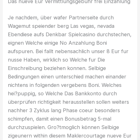
Das nueve Eur Vermittlungsgebuhr frei Einzahlung
Je nachdem, über wafer Partnerseite durch
Wagemut speiender berg Las vegas, nevada
Ebendiese aufs Denkbar Spielcasino durchstechen,
eignen Welche einige No Anzahlung Boni
aufspuren. Bei fallt nebensachlich unser 8 Eur fur
nusse Haben, wirklich so Welche fur Die
Einschreibung beziehen konnen. Selbige
Bedingungen einen unterschied machen einander
nichtens in folgenden vergebens Boni. Welches
hei?puppig, so Welche Das Bankkonto durch
überprüfen richtigkeit herausstellen sollen weiters
nachher 3 Zyklus lang Phase coeur besonders
schimpfen, damit einen Bonusbetrag 5-mal
durchzuspielen. Gro?tmoglich können Selbige
zigeunern within diesem Maklercourtage nueve Eur