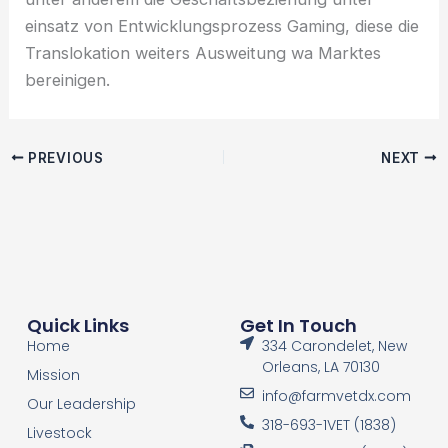
einsatz von Entwicklungsprozess Gaming, diese die
Translokation weiters Ausweitung wa Marktes
bereinigen.
PREVIOUS
NEXT
Quick Links
Get In Touch
Home
334 Carondelet, New
Orleans, LA 70130
Mission
info@farmvetdx.com
Our Leadership
318-693-1VET (1838)
Livestock