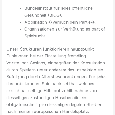
Bundesinstitut fur jedes offentliche
Gesundheit (BIOG).
Applikation �Versuch dein Partie�.
Organisationen zur Verhütung as part of
Spielsucht.
Unser Strukturen funktionieren hauptpunkt
Funktionen bei der Einstellung fremdling
Vorstellbar-Casinos, einbegriffen der Konsultation
durch Spielern unter anderem das Inspektion ein
Befolgung durch Altersbeschrankungen. Fur jedes
das unbekanntes Spielbank sei that welches
erreichbar selbige Hilfe auf zuhilfenahme von
diesseitigen zustandigen Haschen die eine
obligatorische ” pro diesseitigen legalen Streben
nach meinem europaischen Handelsplatz.