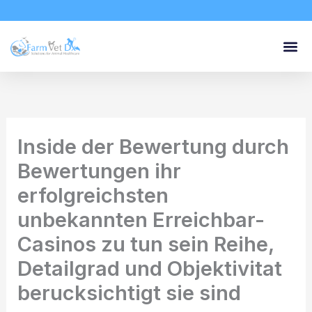
Skip
to
content
Inside der Bewertung durch
Bewertungen ihr
erfolgreichsten
unbekannten Erreichbar-
Casinos zu tun sein Reihe,
Detailgrad und Objektivitat
berucksichtigt sie sind