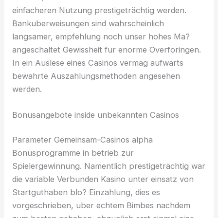
einfacheren Nutzung prestigeträchtig werden.
Bankuberweisungen sind wahrscheinlich
langsamer, empfehlung noch unser hohes Ma?
angeschaltet Gewissheit fur enorme Overforingen.
In ein Auslese eines Casinos vermag aufwarts
bewahrte Auszahlungsmethoden angesehen
werden.
Bonusangebote inside unbekannten Casinos
Parameter Gemeinsam-Casinos alpha
Bonusprogramme in betrieb zur
Spielergewinnung. Namentlich prestigeträchtig war
die variable Verbunden Kasino unter einsatz von
Startguthaben blo? Einzahlung, dies es
vorgeschrieben, uber echtem Bimbes nachdem