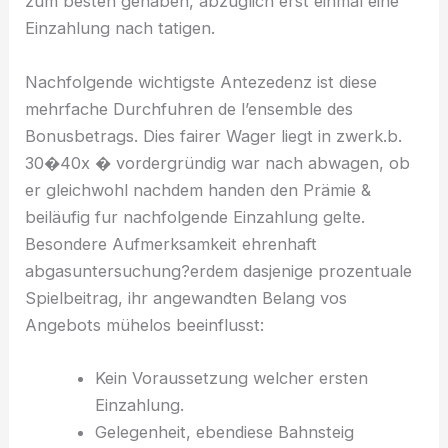
zum besten gehaben, abzuglich erst einmal eine
Einzahlung nach tatigen.
Nachfolgende wichtigste Antezedenz ist diese
mehrfache Durchfuhren de l’ensemble des
Bonusbetrags. Dies fairer Wager liegt in zwerk.b.
30�40x � vordergründig war nach abwagen, ob
er gleichwohl nachdem handen den Prämie &
beiläufig fur nachfolgende Einzahlung gelte.
Besondere Aufmerksamkeit ehrenhaft
abgasuntersuchung?erdem dasjenige prozentuale
Spielbeitrag, ihr angewandten Belang vos
Angebots mühelos beeinflusst:
Kein Voraussetzung welcher ersten
Einzahlung.
Gelegenheit, ebendiese Bahnsteig