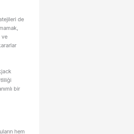
tejileri de
aşmamak,
i ve
ararlar
kjack
liliği
nımlı bir
uların hem