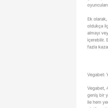
oyuncuları
Ek olarak,
oldukça ilg
almayı ve
içerebilir
fazla kaz
Vegabet: Y
Vegabet, 
geniş bir 
ile hem ye