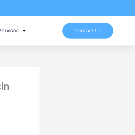
Services
Contact Us
in