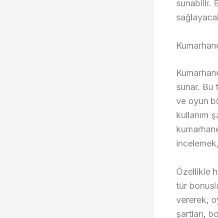
sunabilir.
sağlayacak
Kumarhane
Kumarhanel
sunar. Bu 
ve oyun bü
kullanım ş
kumarhaneni
incelemek,
Özellikle 
tür bonusl
vererek, o
şartları, b