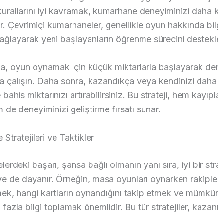
kurallarını iyi kavramak, kumarhane deneyiminizi daha ke
ir. Çevrimiçi kumarhaneler, genellikle oyun hakkında bil
sağlayarak yeni başlayanların öğrenme sürecini destekle
ta, oyun oynamak için küçük miktarlarla başlayarak d
 çalışın. Daha sonra, kazandıkça veya kendinizi dah
 bahis miktarınızı artırabilirsiniz. Bu strateji, hem kayıpla
m de deneyiminizi geliştirme fırsatı sunar.
Stratejileri ve Taktikler
erdeki başarı, şansa bağlı olmanın yanı sıra, iyi bir stra
ye de dayanır. Örneğin, masa oyunları oynarken rakipler
ek, hangi kartların oynandığını takip etmek ve mümkü
fazla bilgi toplamak önemlidir. Bu tür stratejiler, kaza