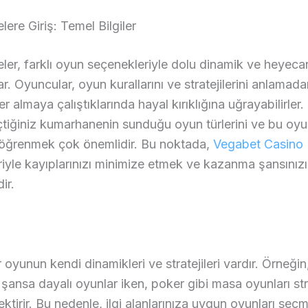
ere Giriş: Temel Bilgiler
er, farklı oyun seçenekleriyle dolu dinamik ve heyecan 
r. Oyuncular, oyun kurallarını ve stratejilerini anlamad
 almaya çalıştıklarında hayal kırıklığına uğrayabilirler.
çtiğiniz kumarhanenin sunduğu oyun türlerini ve bu oyu
ı öğrenmek çok önemlidir. Bu noktada,
Vegabet Casino
iyle kayıplarınızı minimize etmek ve kazanma şansınızı
ir.
 oyunun kendi dinamikleri ve stratejileri vardır. Örneğin,
 şansa dayalı oyunlar iken, poker gibi masa oyunları str
ektirir. Bu nedenle, ilgi alanlarınıza uygun oyunları se