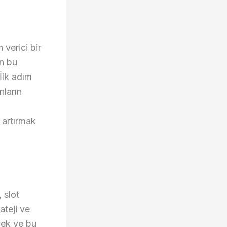
verici bir
an bu
 İlk adım
nların
 artırmak
 slot
ateji ve
çmek ve bu