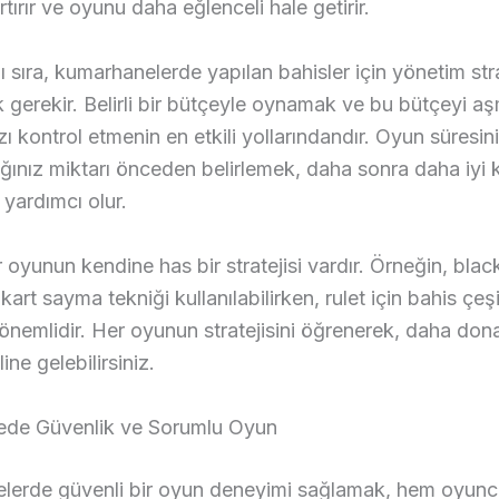
rtırır ve oyunu daha eğlenceli hale getirir.
 sıra, kumarhanelerde yapılan bahisler için yönetim stra
k gerekir. Belirli bir bütçeyle oynamak ve bu bütçeyi 
zı kontrol etmenin en etkili yollarındandır. Oyun süresin
ınız miktarı önceden belirlemek, daha sonra daha iyi k
yardımcı olur.
r oyunun kendine has bir stratejisi vardır. Örneğin, blac
art sayma tekniği kullanılabilirken, rulet için bahis çeşit
nemlidir. Her oyunun stratejisini öğrenerek, daha dona
ne gelebilirsiniz.
de Güvenlik ve Sorumlu Oyun
lerde güvenli bir oyun deneyimi sağlamak, hem oyunc