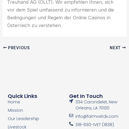
Treuhand AG (ÖLLT). Wir empfehlen Ihnen, sich
vor dem Spiel umfassend zu informieren und die
Bedingungen und Regeln der Online Casinos in
Österreich zu verstehen.
PREVIOUS
NEXT
Quick Links
Get In Touch
Home
334 Carondelet, New
Orleans, LA 70130
Mission
info@farmvetdx.com
Our Leadership
318-693-1VET (1838)
Livestock