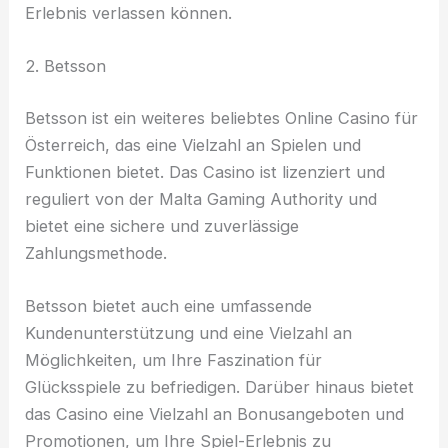
Erlebnis verlassen können.
2. Betsson
Betsson ist ein weiteres beliebtes Online Casino für
Österreich, das eine Vielzahl an Spielen und
Funktionen bietet. Das Casino ist lizenziert und
reguliert von der Malta Gaming Authority und
bietet eine sichere und zuverlässige
Zahlungsmethode.
Betsson bietet auch eine umfassende
Kundenunterstützung und eine Vielzahl an
Möglichkeiten, um Ihre Faszination für
Glücksspiele zu befriedigen. Darüber hinaus bietet
das Casino eine Vielzahl an Bonusangeboten und
Promotionen, um Ihre Spiel-Erlebnis zu