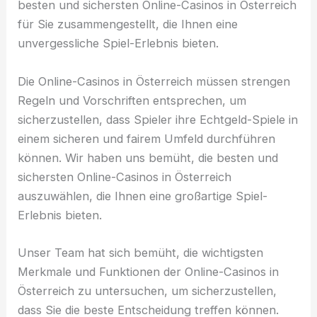
besten und sichersten Online-Casinos in Österreich
für Sie zusammengestellt, die Ihnen eine
unvergessliche Spiel-Erlebnis bieten.
Die Online-Casinos in Österreich müssen strengen
Regeln und Vorschriften entsprechen, um
sicherzustellen, dass Spieler ihre Echtgeld-Spiele in
einem sicheren und fairem Umfeld durchführen
können. Wir haben uns bemüht, die besten und
sichersten Online-Casinos in Österreich
auszuwählen, die Ihnen eine großartige Spiel-
Erlebnis bieten.
Unser Team hat sich bemüht, die wichtigsten
Merkmale und Funktionen der Online-Casinos in
Österreich zu untersuchen, um sicherzustellen,
dass Sie die beste Entscheidung treffen können.