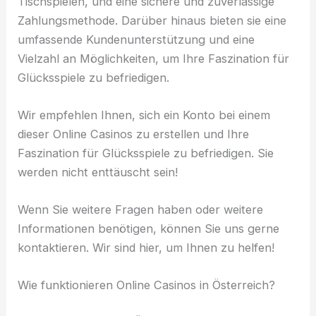
Tischspielen, und eine sichere und zuverlässige
Zahlungsmethode. Darüber hinaus bieten sie eine
umfassende Kundenunterstützung und eine
Vielzahl an Möglichkeiten, um Ihre Faszination für
Glücksspiele zu befriedigen.
Wir empfehlen Ihnen, sich ein Konto bei einem
dieser Online Casinos zu erstellen und Ihre
Faszination für Glücksspiele zu befriedigen. Sie
werden nicht enttäuscht sein!
Wenn Sie weitere Fragen haben oder weitere
Informationen benötigen, können Sie uns gerne
kontaktieren. Wir sind hier, um Ihnen zu helfen!
Wie funktionieren Online Casinos in Österreich?