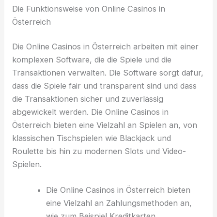
Die Funktionsweise von Online Casinos in
Österreich
Die Online Casinos in Österreich arbeiten mit einer
komplexen Software, die die Spiele und die
Transaktionen verwalten. Die Software sorgt dafür,
dass die Spiele fair und transparent sind und dass
die Transaktionen sicher und zuverlässig
abgewickelt werden. Die Online Casinos in
Österreich bieten eine Vielzahl an Spielen an, von
klassischen Tischspielen wie Blackjack und
Roulette bis hin zu modernen Slots und Video-
Spielen.
Die Online Casinos in Österreich bieten
eine Vielzahl an Zahlungsmethoden an,
wie zum Beispiel Kreditkarten,