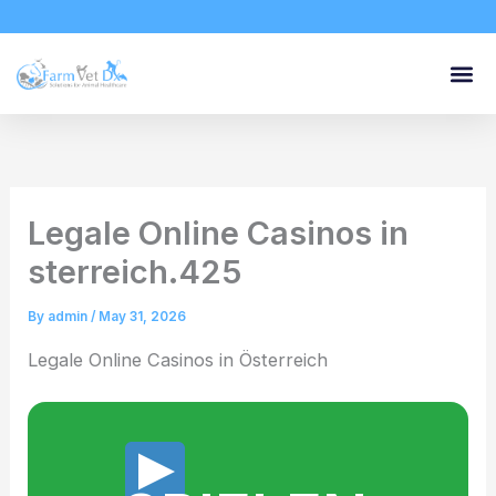
Skip
to
content
Legale Online Casinos in
sterreich.425
By
admin
/
May 31, 2026
Legale Online Casinos in Österreich