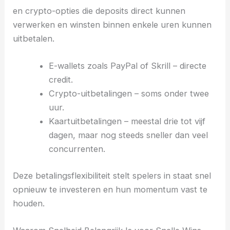
en crypto-opties die deposits direct kunnen
verwerken en winsten binnen enkele uren kunnen
uitbetalen.
E-wallets zoals PayPal of Skrill – directe
credit.
Crypto-uitbetalingen – soms onder twee
uur.
Kaartuitbetalingen – meestal drie tot vijf
dagen, maar nog steeds sneller dan veel
concurrenten.
Deze betalingsflexibiliteit stelt spelers in staat snel
opnieuw te investeren en hun momentum vast te
houden.