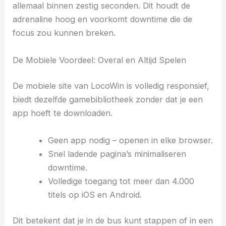
allemaal binnen zestig seconden. Dit houdt de
adrenaline hoog en voorkomt downtime die de
focus zou kunnen breken.
De Mobiele Voordeel: Overal en Altijd Spelen
De mobiele site van LocoWin is volledig responsief,
biedt dezelfde gamebibliotheek zonder dat je een
app hoeft te downloaden.
Geen app nodig – openen in elke browser.
Snel ladende pagina’s minimaliseren
downtime.
Volledige toegang tot meer dan 4.000
titels op iOS en Android.
Dit betekent dat je in de bus kunt stappen of in een