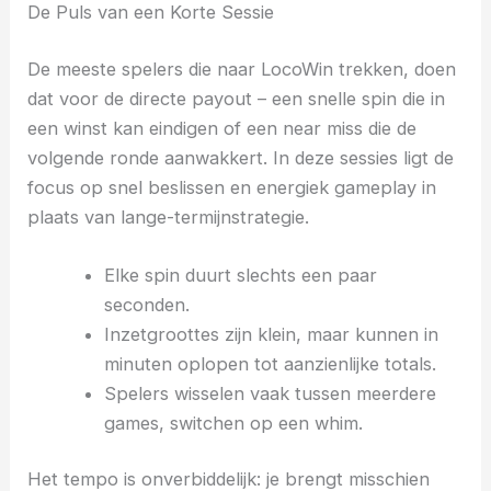
De Puls van een Korte Sessie
De meeste spelers die naar LocoWin trekken, doen
dat voor de directe payout – een snelle spin die in
een winst kan eindigen of een near miss die de
volgende ronde aanwakkert. In deze sessies ligt de
focus op snel beslissen en energiek gameplay in
plaats van lange-termijnstrategie.
Elke spin duurt slechts een paar
seconden.
Inzetgroottes zijn klein, maar kunnen in
minuten oplopen tot aanzienlijke totals.
Spelers wisselen vaak tussen meerdere
games, switchen op een whim.
Het tempo is onverbiddelijk: je brengt misschien