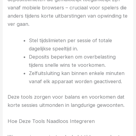
vanaf mobiele browsers – cruciaal voor spelers die
anders tijdens korte uitbarstingen van opwinding te
ver gaan.
Stel tijdslimieten per sessie of totale
dagelijkse speeltijd in.
Deposits beperken om overbelasting
tijdens snelle wins te voorkomen.
Zelfuitsluiting kan binnen enkele minuten
vanaf elk apparaat worden geactiveerd.
Deze tools zorgen voor balans en voorkomen dat
korte sessies uitmonden in langdurige gewoonten.
Hoe Deze Tools Naadloos Integreren