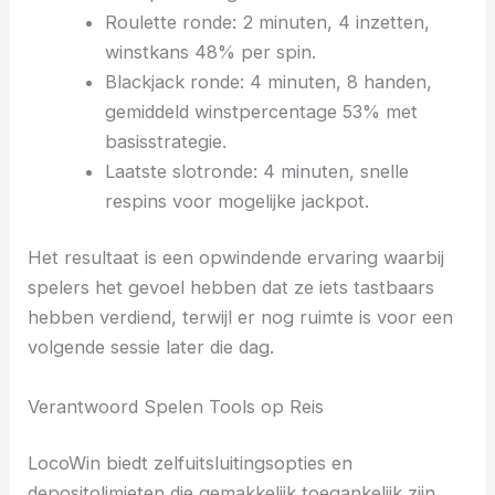
Roulette ronde: 2 minuten, 4 inzetten,
winstkans 48% per spin.
Blackjack ronde: 4 minuten, 8 handen,
gemiddeld winstpercentage 53% met
basisstrategie.
Laatste slotronde: 4 minuten, snelle
respins voor mogelijke jackpot.
Het resultaat is een opwindende ervaring waarbij
spelers het gevoel hebben dat ze iets tastbaars
hebben verdiend, terwijl er nog ruimte is voor een
volgende sessie later die dag.
Verantwoord Spelen Tools op Reis
LocoWin biedt zelfuitsluitingsopties en
depositolimieten die gemakkelijk toegankelijk zijn