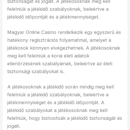
biztonságát és jogait. A játékosoknak meg kell
felelniük a játékidő szabályoknak, beleértve a
játékidő időpontját és a játékmennyiséget.
Magyar Online Casino rendelkezik egy egyszerű és
hatékony regisztrációs folyamatmal, amelyet a
játékosok könnyen elvégezhetnek. A játékosoknak
meg kell felelniük a korai életi adatok
ellenőrzésének szabályainak, beleértve az életi
biztonsági szabályokat is.
A játékosoknak a játékidő során mindig meg kell
felelniük a játékidő szabályoknak, beleértve a
játékmennyiséget és a játékidő időpontját. A
játékidő szabályokat a játékosoknak meg kell
felelniük, hogy biztosítsák a játékidő biztonságát és
jogait.