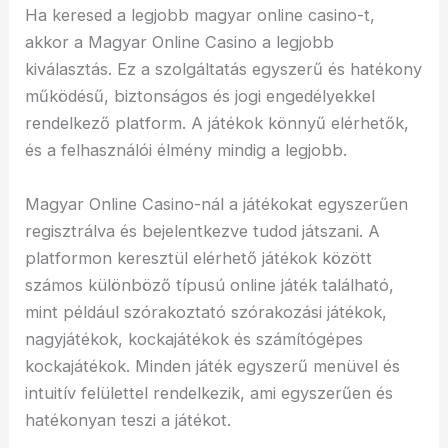
Ha keresed a legjobb magyar online casino-t,
akkor a Magyar Online Casino a legjobb
kiválasztás. Ez a szolgáltatás egyszerű és hatékony
működésű, biztonságos és jogi engedélyekkel
rendelkező platform. A játékok könnyű elérhetők,
és a felhasználói élmény mindig a legjobb.
Magyar Online Casino-nál a játékokat egyszerűen
regisztrálva és bejelentkezve tudod játszani. A
platformon keresztül elérhető játékok között
számos különböző típusú online játék található,
mint például szórakoztató szórakozási játékok,
nagyjátékok, kockajátékok és számítógépes
kockajátékok. Minden játék egyszerű menüvel és
intuitív felülettel rendelkezik, ami egyszerűen és
hatékonyan teszi a játékot.