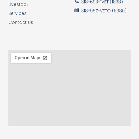
318-693-1VET (1838)
Livestock
318-987-VETO (8380)
Services
Contact Us