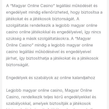
A “Magyar Online Casino” legállási működését és
engedélyeit mindig ellenőrizheted, hogy biztosítsa a
játékokat és a játékosok biztonságát. A
szolgáltatás rendelkezik a legjobb magyar online
casino online játékokkal és engedélyeivel, így nincs
szükség a másik szolgáltatásokra. A “Magyar
Online Casino” mindig a legjobb magyar online
casino legállási működésével és engedélyeivel
járhat, így biztosíthatja a játékokat és a játékosok
biztonságát.
Engedélyek és szabályok az online kalandjaihoz
Legjobb magyar online casino, Magyar Online
Casino, rendelkezik teljes körű engedélyekkel és
szabályokkal, amelyek biztosítják a játékosok