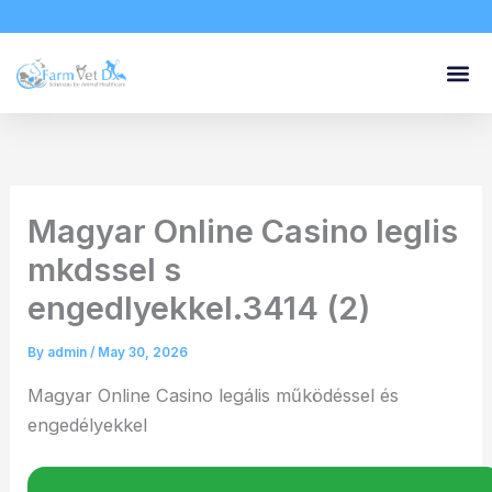
Skip
to
content
Magyar Online Casino leglis
mkdssel s
engedlyekkel.3414 (2)
By
admin
/
May 30, 2026
Magyar Online Casino legális működéssel és
engedélyekkel