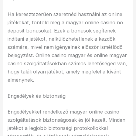
Ha keresztszerűen szeretnéd használni az online
játékokat, fontold meg a magyar online casino no
deposit bonusokat. Ezek a bonusok segítenek
indítani a játékot, nélkülözhetetlenek a kezdők
számára, mivel nem igényelnek először ismétlődő
bejegyzést. Online casino magyar és online magyar
casino szolgáltatásokban számos lehetőséged van,
hogy találj olyan játékot, amely megfelel a kívánt
élménynek.
Engedélyek és biztonság
Engedélyekkel rendelkező magyar online casino
szolgáltatások biztonságosak és jól kezelt. Minden
játékot a legjobb biztonsági protokollokkal