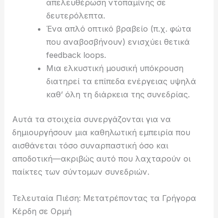
απελευθέρωση ντοπαμίνης σε
δευτερόλεπτα.
Ένα απλό οπτικό βραβείο (π.χ. φώτα
που αναβοσβήνουν) ενισχύει θετικά
feedback loops.
Μια ελκυστική μουσική υπόκρουση
διατηρεί τα επίπεδα ενέργειας υψηλά
καθ’ όλη τη διάρκεια της συνεδρίας.
Αυτά τα στοιχεία συνεργάζονται για να
δημιουργήσουν μια καθηλωτική εμπειρία που
αισθάνεται τόσο συναρπαστική όσο και
αποδοτική—ακριβώς αυτό που λαχταρούν οι
παίκτες των σύντομων συνεδριών.
Τελευταία Πιέση: Μετατρέποντας τα Γρήγορα
Κέρδη σε Ορμή