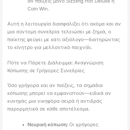
αν παίζεις μόνο Sizzling Hot Deluxe ή
Coin Win.
Αυτή η λειτουργία διασφαλίζει ότι ακόμα και αν
μια σύντομη συνεδρία τελειώσει με ζημιά, ο
παίκτης φεύγει με κάτι αξιόλογο—διατηρώντας
το κίνητρο για μελλοντικό παιχνίδι.
Πότε να Πάρετε Διάλειμμα: Αναγνώριση
Κόπωσης σε Γρήγορες Συνεδρίες
Όσο γρήγορα και αν παίζεις, τα σημάδια
κόπωσης μπορεί να εμφανιστούν—ειδικά αν
κυνηγάς μια νικηφόρα σειρά ή αντιδράς
παρορμητικά σε κάθε αποτέλεσμα.
Νευρική κόπωση:
Οι γρήγορες