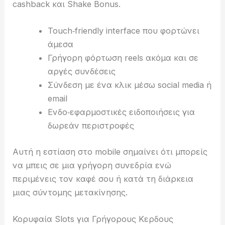
cashback και Shake Bonus.
Touch‑friendly interface που φορτώνει
άμεσα
Γρήγορη φόρτωση reels ακόμα και σε
αργές συνδέσεις
Σύνδεση με ένα κλικ μέσω social media ή
email
Ενδο‑εφαρμοστικές ειδοποιήσεις για
δωρεάν περιστροφές
Αυτή η εστίαση στο mobile σημαίνει ότι μπορείς
να μπεις σε μια γρήγορη συνεδρία ενώ
περιμένεις τον καφέ σου ή κατά τη διάρκεια
μιας σύντομης μετακίνησης.
Κορυφαία Slots για Γρήγορους Κερδους