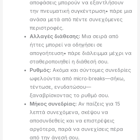
αποφάσεις μπορούν να εξαντλήσουν
την πνευματική συγκέντρωση• πάρε μια
ανάσα μετά από πέντε συνεχόμενες
περιστροφές.
Αλλαγές διάθεσης:
Μια σειρά από
ήττες μπορεί να οδηγήσει σε
απογοήτευση• πάρε διάλειμμα μέχρι να
σταθεροποιηθεί η διάθεσή σου.
Ρυθμός:
Ακόμα και σύντομες συνεδρίες
ωφελούνται από micro‑breaks—σήκω,
τέντωσε, ενυδατώσου—
ξαναβρίσκοντας το ρυθμό σου.
Μήκος συνεδρίας:
Αν παίζεις για 15
λεπτά συνεχόμενα, σκέψου να
αποσυνδεθείς και να επιστρέψεις
αργότερα, παρά να συνεχίσεις πέρα
από την άνεσή σου.