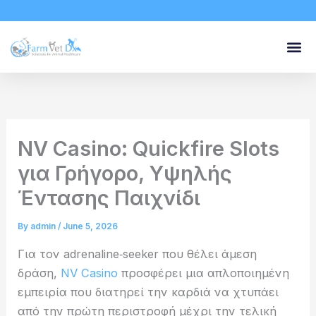
Skip
to
content
NV Casino: Quickfire Slots
για Γρήγορο, Υψηλής
Έντασης Παιχνίδι
By
admin
/
June 5, 2026
Για τον adrenaline‑seeker που θέλει άμεση
δράση,
NV Casino
προσφέρει μια απλοποιημένη
εμπειρία που διατηρεί την καρδιά να χτυπάει
από την πρώτη περιστροφή μέχρι την τελική