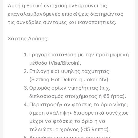
Αυτή η θετική ενίσχυση ενθαρρύνει τις
επαναλαμβανόμενες επισκέψεις διατηρώντας
τις συνεδρίες σύντομες και ικανοποιητικές.
Χάρτης Δράσης:
Γρήγορη κατάθεση με την προτιμώμενη
μέθοδο (Visa/Bitcoin).
Επιλογή slot υψηλής ταχύτητας
(Sizzling Hot Deluxe ή Joker NV).
Ορισμός ορίων νίκης/ήττας (π.χ.
διπλασιασμός στοιχήματος ή €5 ήττα).
Περιστροφή• αν φτάσεις το όριο νίκης,
άμεση ανάληψη• διαφορετικά συνέχισε
μέχρι να φτάσεις το όριο ή να
τελειώσει ο χρόνος (≤15 λεπτά).
Αποσύνδεση• επανεμφάνιση την