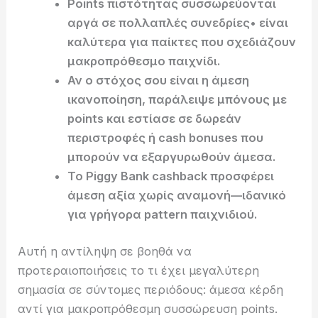
Points πιστότητας συσσωρεύονται
αργά σε πολλαπλές συνεδρίες• είναι
καλύτερα για παίκτες που σχεδιάζουν
μακροπρόθεσμο παιχνίδι.
Αν ο στόχος σου είναι η άμεση
ικανοποίηση, παράλειψε μπόνους με
points και εστίασε σε δωρεάν
περιστροφές ή cash bonuses που
μπορούν να εξαργυρωθούν άμεσα.
Το Piggy Bank cashback προσφέρει
άμεση αξία χωρίς αναμονή—ιδανικό
για γρήγορα pattern παιχνιδιού.
Αυτή η αντίληψη σε βοηθά να
προτεραιοποιήσεις το τι έχει μεγαλύτερη
σημασία σε σύντομες περιόδους: άμεσα κέρδη
αντί για μακροπρόθεσμη συσσώρευση points.