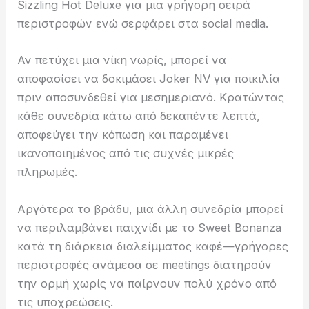
Sizzling Hot Deluxe για μια γρήγορη σειρά
περιστροφών ενώ σερφάρει στα social media.
Αν πετύχει μια νίκη νωρίς, μπορεί να
αποφασίσει να δοκιμάσει Joker NV για ποικιλία
πριν αποσυνδεθεί για μεσημεριανό. Κρατώντας
κάθε συνεδρία κάτω από δεκαπέντε λεπτά,
αποφεύγει την κόπωση και παραμένει
ικανοποιημένος από τις συχνές μικρές
πληρωμές.
Αργότερα το βράδυ, μια άλλη συνεδρία μπορεί
να περιλαμβάνει παιχνίδι με το Sweet Bonanza
κατά τη διάρκεια διαλείμματος καφέ—γρήγορες
περιστροφές ανάμεσα σε meetings διατηρούν
την ορμή χωρίς να παίρνουν πολύ χρόνο από
τις υποχρεώσεις.