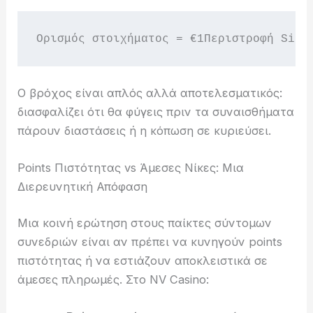
Ορισμός στοιχήματος = €1Περιστροφή Sizz
Ο βρόχος είναι απλός αλλά αποτελεσματικός:
διασφαλίζει ότι θα φύγεις πριν τα συναισθήματα
πάρουν διαστάσεις ή η κόπωση σε κυριεύσει.
Points Πιστότητας vs Άμεσες Νίκες: Μια
Διερευνητική Απόφαση
Μια κοινή ερώτηση στους παίκτες σύντομων
συνεδριών είναι αν πρέπει να κυνηγούν points
πιστότητας ή να εστιάζουν αποκλειστικά σε
άμεσες πληρωμές. Στο NV Casino: