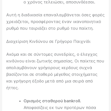
ο χρόνος τελειώσει, αποσυνδέεσαι.
Αυτή η διαδικασία επαναλαμβάνεται όσες φορές
χρειάζεται, προσφέροντας έναν ικανοποιητικό
ρυθμό που ταιριάζει στο ρυθμό του παίκτη.
Διαχείριση Κινδύνου σε Γρήγορο Παιχνίδι
Ακόμα και σε σύντομες συνεδρίες, ο έλεγχος
κινδύνου είναι ζωτικής σημασίας. Οι παίκτες που
απολαμβάνουν γρήγορους κερδους συχνά
βασίζονται σε σταθερό μέγεθος στοιχήματος
και γρήγορη έξοδο μετά από μια σειρά από
ήττες.
Ορισμός σταθερού bankroll.
Αποφασίζεις εκ των προτέρων πόσα