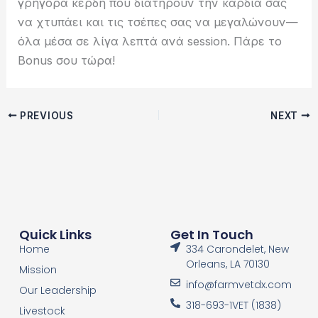
γρήγορα κέρδη που διατηρούν την καρδιά σας
να χτυπάει και τις τσέπες σας να μεγαλώνουν—
όλα μέσα σε λίγα λεπτά ανά session. Πάρε το
Bonus σου τώρα!
PREVIOUS
NEXT
Quick Links
Get In Touch
Home
334 Carondelet, New
Orleans, LA 70130
Mission
info@farmvetdx.com
Our Leadership
318-693-1VET (1838)
Livestock