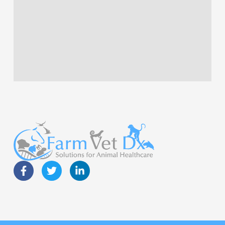
F
T
L
a
w
i
c
i
n
e
t
k
b
t
e
o
e
d