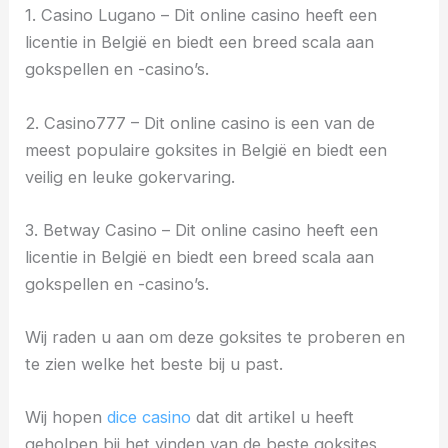
1. Casino Lugano – Dit online casino heeft een
licentie in België en biedt een breed scala aan
gokspellen en -casino’s.
2. Casino777 – Dit online casino is een van de
meest populaire goksites in België en biedt een
veilig en leuke gokervaring.
3. Betway Casino – Dit online casino heeft een
licentie in België en biedt een breed scala aan
gokspellen en -casino’s.
Wij raden u aan om deze goksites te proberen en
te zien welke het beste bij u past.
Wij hopen
dice casino
dat dit artikel u heeft
geholpen bij het vinden van de beste goksites