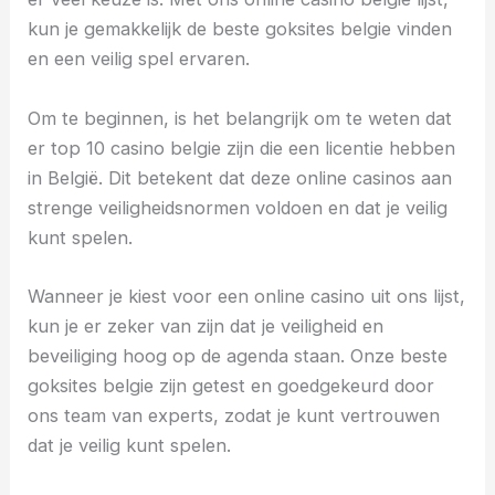
kun je gemakkelijk de beste goksites belgie vinden
en een veilig spel ervaren.
Om te beginnen, is het belangrijk om te weten dat
er top 10 casino belgie zijn die een licentie hebben
in België. Dit betekent dat deze online casinos aan
strenge veiligheidsnormen voldoen en dat je veilig
kunt spelen.
Wanneer je kiest voor een online casino uit ons lijst,
kun je er zeker van zijn dat je veiligheid en
beveiliging hoog op de agenda staan. Onze beste
goksites belgie zijn getest en goedgekeurd door
ons team van experts, zodat je kunt vertrouwen
dat je veilig kunt spelen.