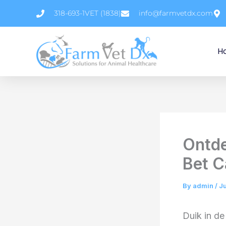
Skip
318-693-1VET (1838)
info@farmvetdx.com
to
content
H
Ontde
Bet C
By
admin
/
J
Duik in d