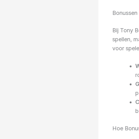
Bonussen 
Bij Tony B
spellen, m
voor spel
W
r
G
p
C
b
Hoe Bonus