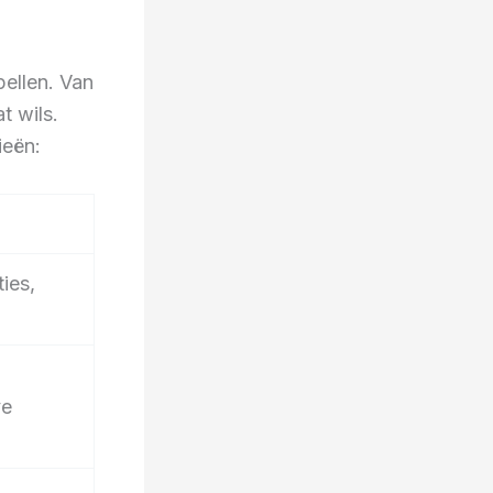
ellen. Van
t wils.
ieën:
ies,
ve