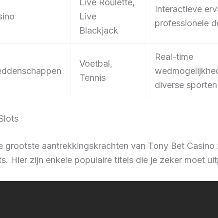
Live Roulette,
Interactieve erv
sino
Live
professionele d
Blackjack
Real-time
Voetbal,
eddenschappen
wedmogelijkhe
Tennis
diverse sporten
Slots
e grootste aantrekkingskrachten van Tony Bet Casino 
ts. Hier zijn enkele populaire titels die je zeker moet ui