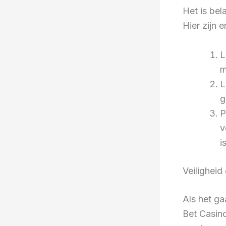
Het is be
Hier zijn 
L
m
L
g
P
v
is
Veilighei
Als het ga
Bet Casino