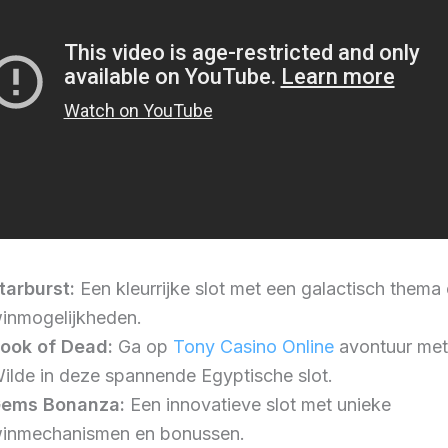
tarburst:
Een kleurrijke slot met een galactisch thema 
inmogelijkheden.
ook of Dead:
Ga op
Tony Casino Online
avontuur met
ilde in deze spannende Egyptische slot.
ems Bonanza:
Een innovatieve slot met unieke
inmechanismen en bonussen.