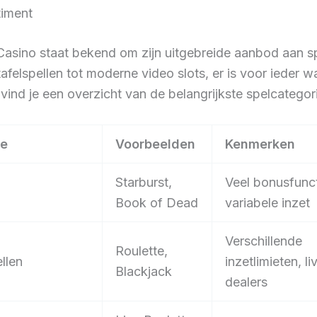
timent
asino staat bekend om zijn uitgebreide aanbod aan sp
tafelspellen tot moderne video slots, er is voor ieder wa
vind je een overzicht van de belangrijkste spelcategor
pe
Voorbeelden
Kenmerken
Starburst,
Veel bonusfunct
Book of Dead
variabele inzet
Verschillende
Roulette,
llen
inzetlimieten, li
Blackjack
dealers