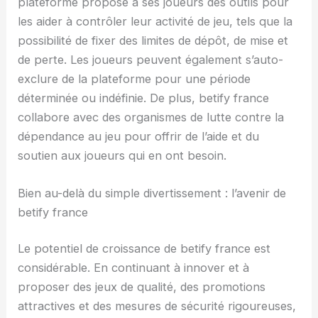
plateforme propose à ses joueurs des outils pour
les aider à contrôler leur activité de jeu, tels que la
possibilité de fixer des limites de dépôt, de mise et
de perte. Les joueurs peuvent également s’auto-
exclure de la plateforme pour une période
déterminée ou indéfinie. De plus, betify france
collabore avec des organismes de lutte contre la
dépendance au jeu pour offrir de l’aide et du
soutien aux joueurs qui en ont besoin.
Bien au-delà du simple divertissement : l’avenir de
betify france
Le potentiel de croissance de betify france est
considérable. En continuant à innover et à
proposer des jeux de qualité, des promotions
attractives et des mesures de sécurité rigoureuses,