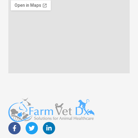
F
T
L
a
w
i
c
i
n