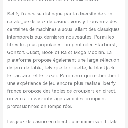
Betify france se distingue par la diversité de son
catalogue de jeux de casino. Vous y trouverez des
centaines de machines à sous, allant des classiques
intemporels aux dernières nouveautés. Parmi les
titres les plus populaires, on peut citer Starburst,
Gonzo’s Quest, Book of Ra et Mega Moolah. La
plateforme propose également une large sélection
de jeux de table, tels que la roulette, le blackjack,
le baccarat et le poker. Pour ceux qui recherchent
une expérience de jeu encore plus réaliste, betify
france propose des tables de croupiers en direct,
où vous pouvez interagir avec des croupiers
professionnels en temps réel.
Les jeux de casino en direct : une immersion totale