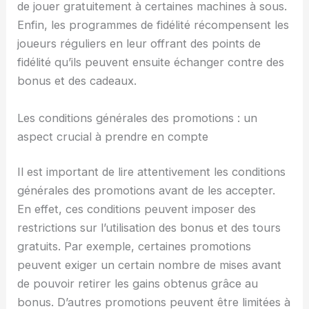
de jouer gratuitement à certaines machines à sous.
Enfin, les programmes de fidélité récompensent les
joueurs réguliers en leur offrant des points de
fidélité qu’ils peuvent ensuite échanger contre des
bonus et des cadeaux.
Les conditions générales des promotions : un
aspect crucial à prendre en compte
Il est important de lire attentivement les conditions
générales des promotions avant de les accepter.
En effet, ces conditions peuvent imposer des
restrictions sur l’utilisation des bonus et des tours
gratuits. Par exemple, certaines promotions
peuvent exiger un certain nombre de mises avant
de pouvoir retirer les gains obtenus grâce au
bonus. D’autres promotions peuvent être limitées à