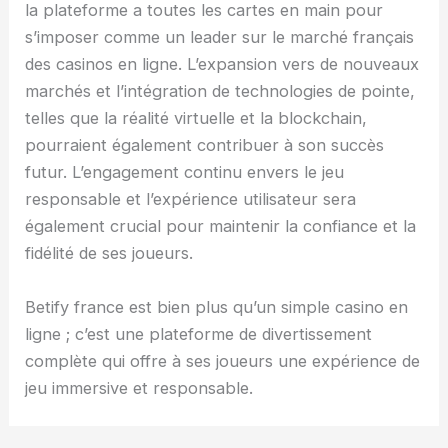
la plateforme a toutes les cartes en main pour
s’imposer comme un leader sur le marché français
des casinos en ligne. L’expansion vers de nouveaux
marchés et l’intégration de technologies de pointe,
telles que la réalité virtuelle et la blockchain,
pourraient également contribuer à son succès
futur. L’engagement continu envers le jeu
responsable et l’expérience utilisateur sera
également crucial pour maintenir la confiance et la
fidélité de ses joueurs.
Betify france est bien plus qu’un simple casino en
ligne ; c’est une plateforme de divertissement
complète qui offre à ses joueurs une expérience de
jeu immersive et responsable.