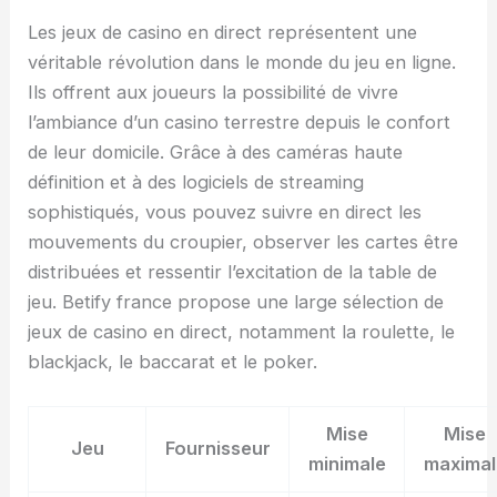
Les jeux de casino en direct représentent une
véritable révolution dans le monde du jeu en ligne.
Ils offrent aux joueurs la possibilité de vivre
l’ambiance d’un casino terrestre depuis le confort
de leur domicile. Grâce à des caméras haute
définition et à des logiciels de streaming
sophistiqués, vous pouvez suivre en direct les
mouvements du croupier, observer les cartes être
distribuées et ressentir l’excitation de la table de
jeu. Betify france propose une large sélection de
jeux de casino en direct, notamment la roulette, le
blackjack, le baccarat et le poker.
Mise
Mise
Jeu
Fournisseur
minimale
maximal