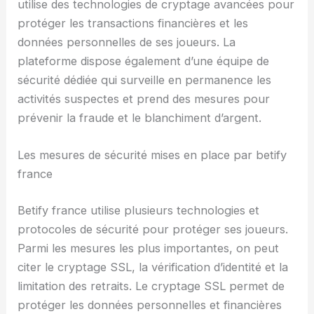
utilise des technologies de cryptage avancées pour
protéger les transactions financières et les
données personnelles de ses joueurs. La
plateforme dispose également d’une équipe de
sécurité dédiée qui surveille en permanence les
activités suspectes et prend des mesures pour
prévenir la fraude et le blanchiment d’argent.
Les mesures de sécurité mises en place par betify
france
Betify france utilise plusieurs technologies et
protocoles de sécurité pour protéger ses joueurs.
Parmi les mesures les plus importantes, on peut
citer le cryptage SSL, la vérification d’identité et la
limitation des retraits. Le cryptage SSL permet de
protéger les données personnelles et financières