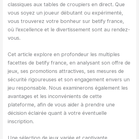
classiques aux tables de croupiers en direct. Que
vous soyez un joueur débutant ou expérimenté,
vous trouverez votre bonheur sur betify france,
où l’excellence et le divertissement sont au rendez-
vous.
Cet article explore en profondeur les multiples
facettes de betify france, en analysant son offre de
jeux, ses promotions attractives, ses mesures de
sécurité rigoureuses et son engagement envers un
jeu responsable. Nous examinerons également les
avantages et les inconvénients de cette
plateforme, afin de vous aider à prendre une
décision éclairée quant à votre éventuelle
inscription.
Une sélection de jeux variée et captivante