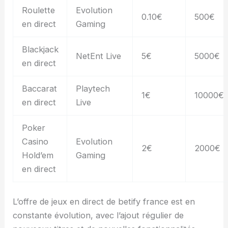
Roulette
Evolution
0.10€
500€
en direct
Gaming
Blackjack
NetEnt Live
5€
5000€
en direct
Baccarat
Playtech
1€
10000€
en direct
Live
Poker
Casino
Evolution
2€
2000€
Hold’em
Gaming
en direct
L’offre de jeux en direct de betify france est en
constante évolution, avec l’ajout régulier de