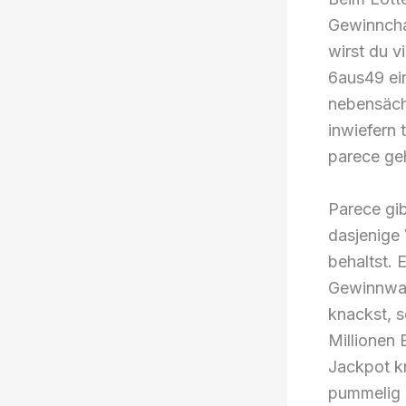
Gewinncha
wirst du v
6aus49 ei
nebensäch
inwiefern 
parece ge
Parece gi
dasjenige 
behaltst.
Gewinnwah
knackst, s
Millionen 
Jackpot k
pummelig d