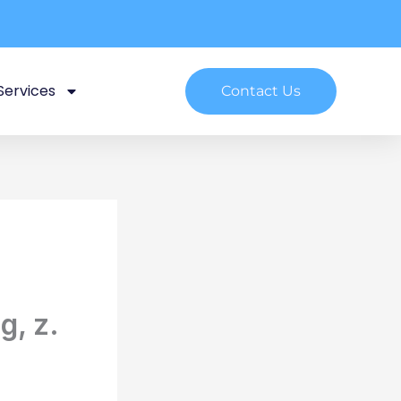
Services
Contact Us
, z.