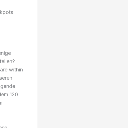
ckpots
enige
tellen?
re within
seren
olgende
hdem 120
im
ese