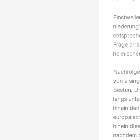
Einstweile
niederung?
entspreche
Frage arr
heimischen
Nachfolge
von a sing
Besten. U
langs unte
hinein de
europaisch
hinein die
nachdem g