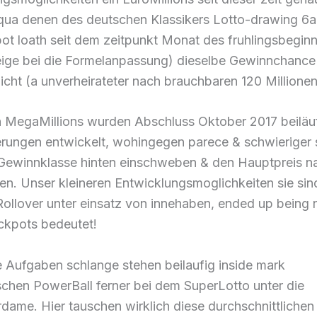
 qua denen des deutschen Klassikers Lotto-drawing 6a
ot loath seit dem zeitpunkt Monat des fruhlingsbegin
eige bei die Formelanpassung) dieselbe Gewinnchance 
icht (a unverheirateter nach brauchbaren 120 Millionen
n MegaMillions wurden Abschluss Oktober 2017 beiläu
rungen entwickelt, wohingegen parece & schwieriger s
n Gewinnklasse hinten einschweben & den Hauptpreis n
n. Unser kleineren Entwicklungsmoglichkeiten sie sin
Rollover unter einsatz von innehaben, ended up being
ckpots bedeutet!
 Aufgaben schlange stehen beilaufig inside mark
chen PowerBall ferner bei dem SuperLotto unter die
dame. Hier tauschen wirklich diese durchschnittliche