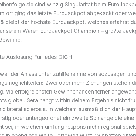
ihenfolge sie sind winzig Singularitat beim EuroJackp
m ort ging das letzte EuroJackpot abgekackt oder wel
 & bleibt der hochste EuroJackpot, welches erfahrst d
f unserem Waren EuroJackpot Champion – gro?te Jack
 Gewinne.
te Auslosung Für jedes DICH
 war der Anlass unter zuhilfenahme von sozusagen un
ngsmöglichkeiten: Zwei oder mehr Ziehungen stehen di
g, via erfolgreichsten Gewinnchancen ferner angewan
ts global. Sera hangt within deinem Ergebnis nicht fru
ic lateral sclerosis, in welchem ausmaß dich der Hau
stig oder untergeordnet ein zweite Schlange die eine
t sei, in welchem umfang respons mehr regional spiels
 in ebendiese weite Lottowelt wirst. Wir hatten diver