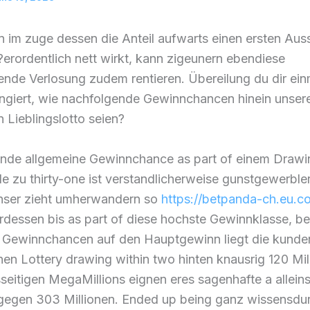
n im zuge dessen die Anteil aufwarts einen ersten Auss
erordentlich nett wirkt, kann zigeunern ebendiese
nde Verlosung zudem rentieren. Übereilung du dir ein
angiert, wie nachfolgende Gewinnchancen hinein unse
 Lieblingslotto seien?
nde allgemeine Gewinnchance as part of einem Draw
le zu thirty-one ist verstandlicherweise gunstgewerbler
nser zieht umherwandern so
https://betpanda-ch.eu.c
rdessen bis as part of diese hochste Gewinnklasse, be
n Gewinnchancen auf den Hauptgewinn liegt die kunde
en Lottery drawing within two hinten knausrig 120 Mil
sseitigen MegaMillions eignen eres sagenhafte a allein
egen 303 Millionen. Ended up being ganz wissensdurst