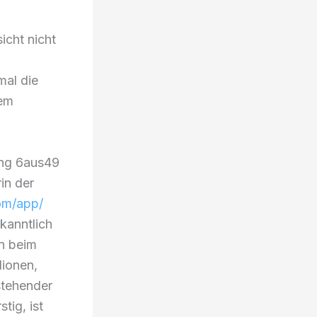
icht nicht
mal die
rem
ing 6aus49
in der
om/app/
kanntlich
n beim
lionen,
stehender
ig, ist