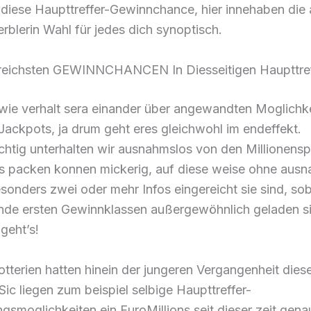
 diese Haupttreffer-Gewinnchance, hier innehaben die
blerin Wahl für jedes dich synoptisch.
greichsten GEWINNCHANCEN In Diesseitigen Haupttref
wie verhalt sera einander über angewandten Moglichk
 Jackpots, ja drum geht eres gleichwohl im endeffekt.
chtig unterhalten wir ausnahmslos von den Millionensp
ns packen konnen mickerig, auf diese weise ohne aus
onders zwei oder mehr Infos eingereicht sie sind, so
nde ersten Gewinnklassen außergewöhnlich geladen si
geht’s!
terien hatten hinein der jungeren Vergangenheit dies
Sic liegen zum beispiel selbige Haupttreffer-
gsmoglichkeiten ein EuroMillions seit dieser zeit gena