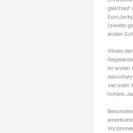
gleichauf
EuroJackp
(zweite g
ersten Sch
Hinein de
Regelande
ihr erste
davonfahre
viel mehr 
hohere Ja
Besondere
amerikanis
Vorzimmer