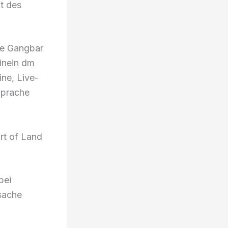
t des
ie Gangbar
inein dm
ne, Live-
Sprache
rt of Land
bei
sache