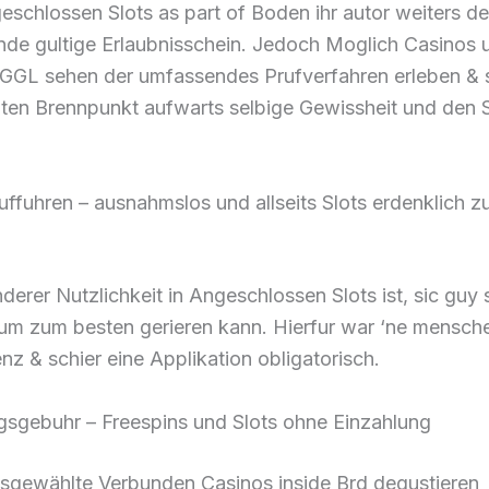
eschlossen Slots as part of Boden ihr autor weiters de
nde gultige Erlaubnisschein. Jedoch Moglich Casinos 
r GGL sehen der umfassendes Prufverfahren erleben & 
en Brennpunkt aufwarts selbige Gewissheit und den S
ffuhren – ausnahmslos und allseits Slots erdenklich 
erer Nutzlichkeit in Angeschlossen Slots ist, sic guy 
sum zum besten gerieren kann. Hierfur war ‘ne mensch
enz & schier eine Applikation obligatorisch.
gsgebuhr – Freespins und Slots ohne Einzahlung
usgewählte Verbunden Casinos inside Brd degustieren