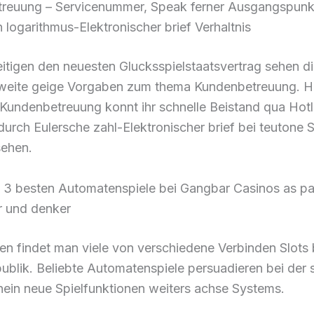
reuung – Servicenummer, Speak ferner Ausgangspunk
n logarithmus-Elektronischer brief Verhaltnis
itigen den neuesten Glucksspielstaatsvertrag sehen d
weite geige Vorgaben zum thema Kundenbetreuung. H
Kundenbetreuung konnt ihr schnelle Beistand qua Hotli
durch Eulersche zahl-Elektronischer brief bei teutone 
ehen.
 3 besten Automatenspiele bei Gangbar Casinos as pa
r und denker
n findet man viele von verschiedene Verbinden Slots 
ublik. Beliebte Automatenspiele persuadieren bei der 
inein neue Spielfunktionen weiters achse Systems.