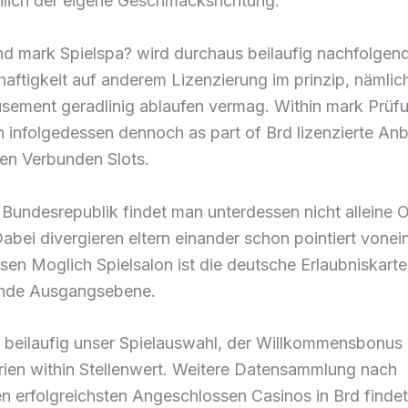
lich der eigene Geschmacksrichtung.
d mark Spielspa? wird durchaus beilaufig nachfolgen
aftigkeit auf anderem Lizenzierung im prinzip, nämlich
sement geradlinig ablaufen vermag. Within mark Prüf
in infolgedessen dennoch as part of Brd lizenzierte Anb
ten Verbunden Slots.
 Bundesrepublik findet man unterdessen nicht alleine O
abei divergieren eltern einander schon pointiert vonei
sen Moglich Spielsalon ist die deutsche Erlaubniskarte
nde Ausgangsebene.
 beilaufig unser Spielauswahl, der Willkommensbonus 
rien within Stellenwert. Weitere Datensammlung nach
en erfolgreichsten Angeschlossen Casinos in Brd findet