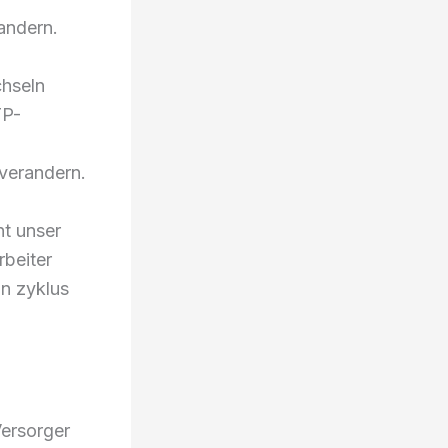
andern.
chseln
TP-
verandern.
t unser
rbeiter
in zyklus
ersorger