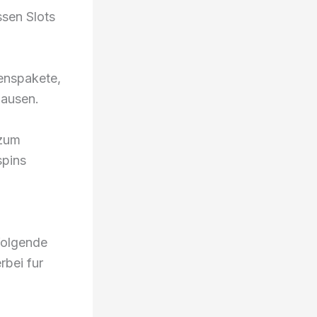
sen Slots
enspakete,
hausen.
 zum
spins
folgende
rbei fur