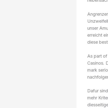
nebensach
Angrenzen
Unzweifelh
unser Amu
erreicht e
diese bes
As part of
Casinos. D
mark serio
nachfolge
Dafur sind
mehr Krite
diesseitig