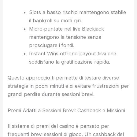
Slots a basso rischio mantengono stabile
il bankroll su molti giri.
Micro‑puntate nel live Blackjack
mantengono la tensione senza
prosciugare i fondi.
Instant Wins offrono payout fissi che
soddisfano la gratificazione rapida.
Questo approccio ti permette di testare diverse
strategie in pochi minuti e di evitare frustrazioni per
grandi perdite durante sessioni brevi.
Premi Adatti a Sessioni Brevi: Cashback e Missioni
Il sistema di premi del casino è pensato per
frequenti brevi sessioni di gioco. Un cashback del