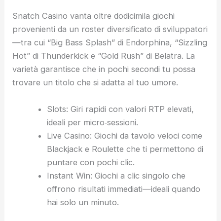
Snatch Casino vanta oltre dodicimila giochi
provenienti da un roster diversificato di sviluppatori
—tra cui “Big Bass Splash” di Endorphina, “Sizzling
Hot” di Thunderkick e “Gold Rush” di Belatra. La
varietà garantisce che in pochi secondi tu possa
trovare un titolo che si adatta al tuo umore.
Slots: Giri rapidi con valori RTP elevati,
ideali per micro‑sessioni.
Live Casino: Giochi da tavolo veloci come
Blackjack e Roulette che ti permettono di
puntare con pochi clic.
Instant Win: Giochi a clic singolo che
offrono risultati immediati—ideali quando
hai solo un minuto.