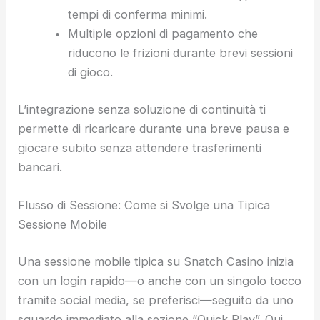
tempi di conferma minimi.
Multiple opzioni di pagamento che
riducono le frizioni durante brevi sessioni
di gioco.
L’integrazione senza soluzione di continuità ti
permette di ricaricare durante una breve pausa e
giocare subito senza attendere trasferimenti
bancari.
Flusso di Sessione: Come si Svolge una Tipica
Sessione Mobile
Una sessione mobile tipica su Snatch Casino inizia
con un login rapido—o anche con un singolo tocco
tramite social media, se preferisci—seguito da uno
sguardo immediato alla sezione “Quick Play”. Qui