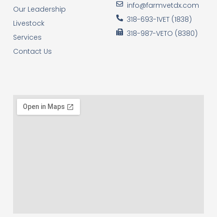
info@farmvetdx.com
Our Leadership
318-693-1VET (1838)
Livestock
318-987-VETO (8380)
Services
Contact Us