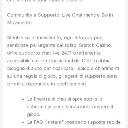
Community e Supporto: Live Chat mentre Sei in
Movimento
Mentre sei in movimento, ogni intoppo può
sembrare più urgente del solito. Snatch Casino
offre supporto chat live 24/7 direttamente
accessibile dall’interfaccia mobile. Che tu abbia
bisogno di aiuto per ricaricare il saldo o chiarimenti
su una regola di gioco, gli agenti di supporto sono
pronti a rispondere in pochi secondi.
La finestra di chat si apre sopra lo
schermo di gioco senza interrompere il
gioco.
Le FAQ “Instant” mostrano risposte rapide