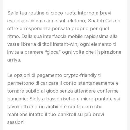
Se la tua routine di gioco ruota intorno a brevi
esplosioni di emozione sul telefono, Snatch Casino
offre un’esperienza pensata proprio per quel
ritmo. Dalla sua interfaccia mobile rapidissima alla
vasta libreria di titoli instant‑win, ogni elemento ti
invita a premere “gioca” ogni volta che l’ispirazione
arriva.
Le opzioni di pagamento crypto‑friendly ti
permettono di caricare il conto istantaneamente e
tornare subito al gioco senza attendere conferme
bancarie. Slots a basso rischio e micro‑puntate sui
tavoli offrono un ambiente controllato che
mantiene intatto il tuo bankroll su più brevi
sessioni.