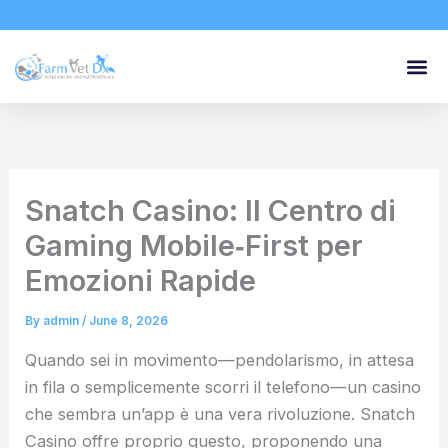
Skip
to
content
Snatch Casino: Il Centro di
Gaming Mobile‑First per
Emozioni Rapide
By
admin
/
June 8, 2026
Quando sei in movimento—pendolarismo, in attesa
in fila o semplicemente scorri il telefono—un casino
che sembra un’app è una vera rivoluzione. Snatch
Casino offre proprio questo, proponendo una