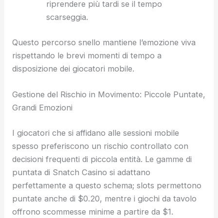
riprendere più tardi se il tempo
scarseggia.
Questo percorso snello mantiene l’emozione viva
rispettando le brevi momenti di tempo a
disposizione dei giocatori mobile.
Gestione del Rischio in Movimento: Piccole Puntate,
Grandi Emozioni
I giocatori che si affidano alle sessioni mobile
spesso preferiscono un rischio controllato con
decisioni frequenti di piccola entità. Le gamme di
puntata di Snatch Casino si adattano
perfettamente a questo schema; slots permettono
puntate anche di $0.20, mentre i giochi da tavolo
offrono scommesse minime a partire da $1.