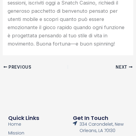
sessioni, iscriviti oggi a Snatch Casino, richiedi il
generoso pacchetto di benvenuto pensato per
utenti mobile e scopri quanto può essere
emozionante il gioco rapido quando ogni funzione
è progettata pensando al tuo stile di vita in
movimento. Buona fortuna—e buon spinning!
PREVIOUS
NEXT
Quick Links
Get In Touch
Home
334 Carondelet, New
Orleans, LA 70130
Mission