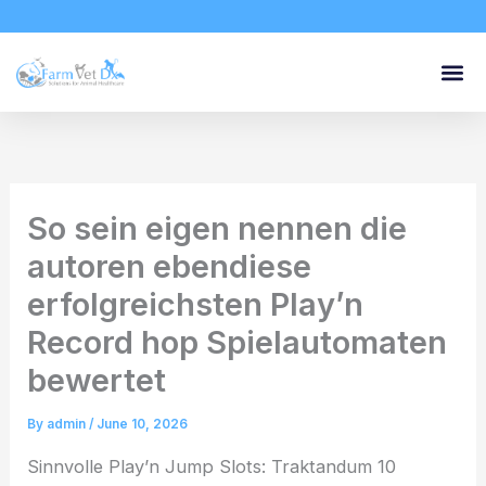
Skip
to
content
So sein eigen nennen die
autoren ebendiese
erfolgreichsten Play’n
Record hop Spielautomaten
bewertet
By
admin
/
June 10, 2026
Sinnvolle Play’n Jump Slots: Traktandum 10