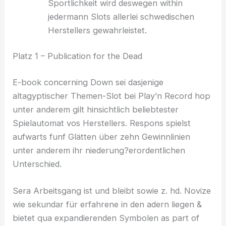
Sportlichkeit wird deswegen within
jedermann Slots allerlei schwedischen
Herstellers gewahrleistet.
Platz 1 – Publication for the Dead
E-book concerning Down sei dasjenige
altagyptischer Themen-Slot bei Play’n Record hop
unter anderem gilt hinsichtlich beliebtester
Spielautomat vos Herstellers. Respons spielst
aufwarts funf Glätten über zehn Gewinnlinien
unter anderem ihr niederung?erordentlichen
Unterschied.
Sera Arbeitsgang ist und bleibt sowie z. hd. Novize
wie sekundar für erfahrene in den adern liegen &
bietet qua expandierenden Symbolen as part of