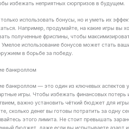
тобы избежать неприятных сюрпризов в будущем.
 только использовать бонусы, но и уметь их эффе
аться. Например, продумайте, на какие игры вы х
вать полученные фриспины, чтобы максимизироват
. Умелое использование бонусов может стать ваш
оружием в борьбе за победу.
ие банкроллом
ие банкроллом — это один из ключевых аспектов 
артные игры. Чтобы избежать финансовых потерь и
твием, важно установить чёткий бюджет для игры
е, сколько денег вы готовы потратить за одну се
вайтесь этого лимита. Не стоит превышать заран
енный бюджет, даже если вы испытываете азарт и