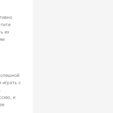
ктивно
отите
ь их
им
успешной
 играть с
.
ссию, и
ее