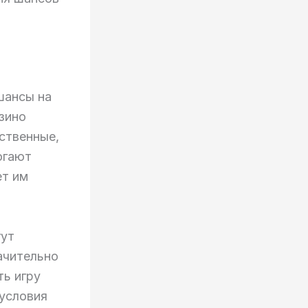
шансы на
азино
ственные,
огают
ет им
гут
ачительно
ь игру
 условия