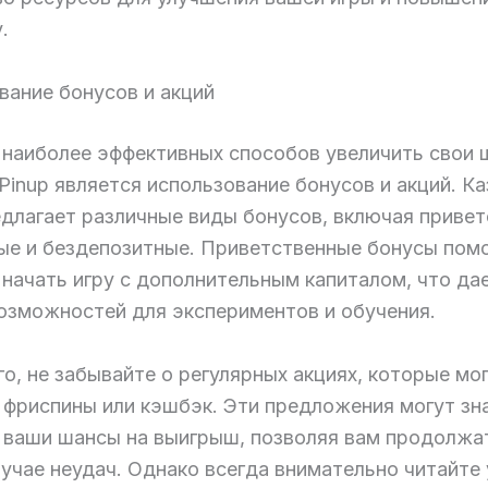
.
вание бонусов и акций
 наиболее эффективных способов увеличить свои 
Pinup является использование бонусов и акций. К
едлагает различные виды бонусов, включая привет
ые и бездепозитные. Приветственные бонусы пом
 начать игру с дополнительным капиталом, что да
озможностей для экспериментов и обучения.
о, не забывайте о регулярных акциях, которые мо
 фриспины или кэшбэк. Эти предложения могут зн
 ваши шансы на выигрыш, позволяя вам продолжат
лучае неудач. Однако всегда внимательно читайте