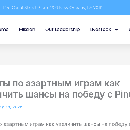
1441 Canal Street, Suite 200 New Orleans, LA 70112
ome
Mission
Our Leadership
Livestock
ты по азартным играм как
ичить шансы на победу с Pin
ay 28, 2026
 азартным играм как увеличить шансы на победу 