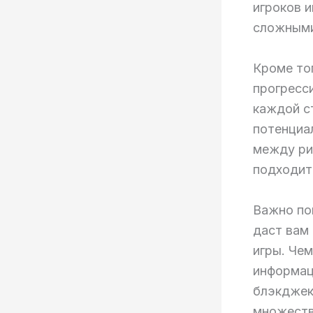
игроков 
сложными
Кроме то
прогресс
каждой с
потенциа
между ри
подходит
Важно пом
даст вам
игры. Че
информац
блэкджек,
множеств