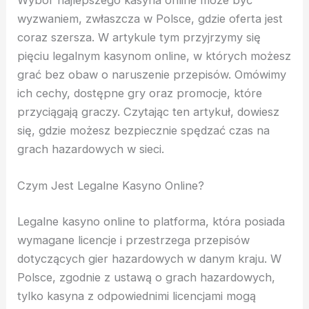
Wybór najlepszego kasyna online może być
wyzwaniem, zwłaszcza w Polsce, gdzie oferta jest
coraz szersza. W artykule tym przyjrzymy się
pięciu legalnym kasynom online, w których możesz
grać bez obaw o naruszenie przepisów. Omówimy
ich cechy, dostępne gry oraz promocje, które
przyciągają graczy. Czytając ten artykuł, dowiesz
się, gdzie możesz bezpiecznie spędzać czas na
grach hazardowych w sieci.
Czym Jest Legalne Kasyno Online?
Legalne kasyno online to platforma, która posiada
wymagane licencje i przestrzega przepisów
dotyczących gier hazardowych w danym kraju. W
Polsce, zgodnie z ustawą o grach hazardowych,
tylko kasyna z odpowiednimi licencjami mogą