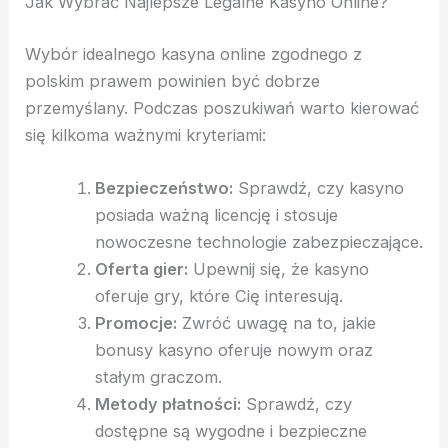
Jak Wybrać Najlepsze Legalne Kasyno Online?
Wybór idealnego kasyna online zgodnego z
polskim prawem powinien być dobrze
przemyślany. Podczas poszukiwań warto kierować
się kilkoma ważnymi kryteriami:
Bezpieczeństwo:
Sprawdź, czy kasyno
posiada ważną licencję i stosuje
nowoczesne technologie zabezpieczające.
Oferta gier:
Upewnij się, że kasyno
oferuje gry, które Cię interesują.
Promocje:
Zwróć uwagę na to, jakie
bonusy kasyno oferuje nowym oraz
stałym graczom.
Metody płatności:
Sprawdź, czy
dostępne są wygodne i bezpieczne