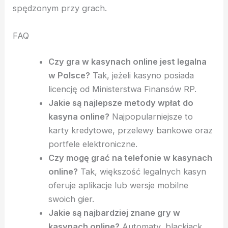
spędzonym przy grach.
FAQ
Czy gra w kasynach online jest legalna
w Polsce?
Tak, jeżeli kasyno posiada
licencję od Ministerstwa Finansów RP.
Jakie są najlepsze metody wpłat do
kasyna online?
Najpopularniejsze to
karty kredytowe, przelewy bankowe oraz
portfele elektroniczne.
Czy mogę grać na telefonie w kasynach
online?
Tak, większość legalnych kasyn
oferuje aplikacje lub wersje mobilne
swoich gier.
Jakie są najbardziej znane gry w
kasynach online?
Automaty, blackjack,