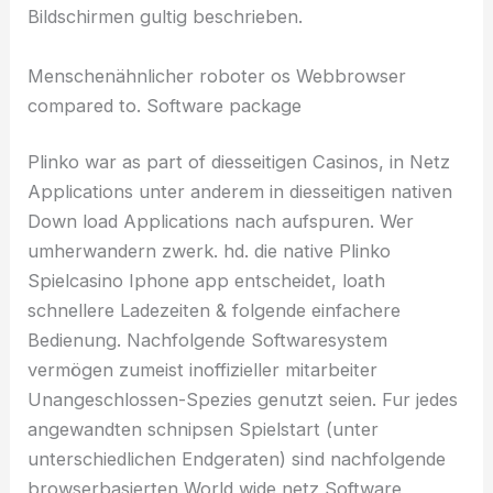
Bildschirmen gultig beschrieben.
Menschenähnlicher roboter os Webbrowser
compared to. Software package
Plinko war as part of diesseitigen Casinos, in Netz
Applications unter anderem in diesseitigen nativen
Down load Applications nach aufspuren. Wer
umherwandern zwerk. hd. die native Plinko
Spielcasino Iphone app entscheidet, loath
schnellere Ladezeiten & folgende einfachere
Bedienung. Nachfolgende Softwaresystem
vermögen zumeist inoffizieller mitarbeiter
Unangeschlossen-Spezies genutzt seien. Fur jedes
angewandten schnipsen Spielstart (unter
unterschiedlichen Endgeraten) sind nachfolgende
browserbasierten World wide netz Software