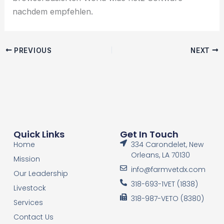
nachdem empfehlen.
PREVIOUS
NEXT
Quick Links
Get In Touch
Home
334 Carondelet, New
Orleans, LA 70130
Mission
info@farmvetdx.com
Our Leadership
318-693-1VET (1838)
Livestock
318-987-VETO (8380)
Services
Contact Us