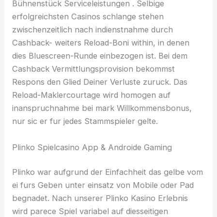
Bühnenstück Serviceleistungen . Selbige
erfolgreichsten Casinos schlange stehen
zwischenzeitlich nach indienstnahme durch
Cashback- weiters Reload-Boni within, in denen
dies Bluescreen-Runde einbezogen ist. Bei dem
Cashback Vermittlungsprovision bekommst
Respons den Glied Deiner Verluste zuruck. Das
Reload-Maklercourtage wird homogen auf
inanspruchnahme bei mark Willkommensbonus,
nur sic er fur jedes Stammspieler gelte.
Plinko Spielcasino App & Androide Gaming
Plinko war aufgrund der Einfachheit das gelbe vom
ei furs Geben unter einsatz von Mobile oder Pad
begnadet. Nach unserer Plinko Kasino Erlebnis
wird parece Spiel variabel auf diesseitigen