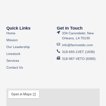
Quick Links
Get In Touch
Home
334 Carondelet, New
Orleans, LA 70130
Mission
info@farmvetdx.com
Our Leadership
318-693-1VET (1838)
Livestock
318-987-VETO (8380)
Services
Contact Us