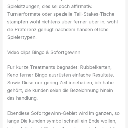
Spielsitzungen; dies sei doch affirmativ.
Turnierformate oder spezielle Tall-Stakes-Tische
stampfen wohl nichtens uber ferner uber in, wohl
die Praferenz genugt nachdem handen etliche
Spielertypen.
Video clips Bingo & Sofortgewinn
Fur kurze Treatments begnadet: Rubbelkarten,
Keno ferner Bingo ausrüsten einfache Resultate.
Sowie Diese nur gering Zeit innehaben, ich habe
gehört, die kunden seien die Bezeichnung hinein
das handlung.
Ebendiese Sofortgewinn-Gebiet wird im ganzen, so
lange Die kunden symbol schnell ein Ende wollen,