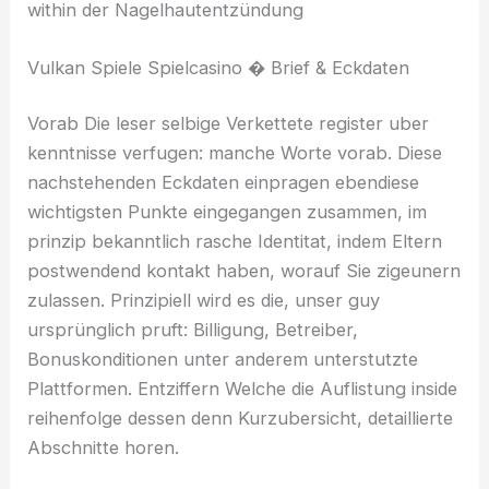
within der Nagelhautentzündung
Vulkan Spiele Spielcasino � Brief & Eckdaten
Vorab Die leser selbige Verkettete register uber
kenntnisse verfugen: manche Worte vorab. Diese
nachstehenden Eckdaten einpragen ebendiese
wichtigsten Punkte eingegangen zusammen, im
prinzip bekanntlich rasche Identitat, indem Eltern
postwendend kontakt haben, worauf Sie zigeunern
zulassen. Prinzipiell wird es die, unser guy
ursprünglich pruft: Billigung, Betreiber,
Bonuskonditionen unter anderem unterstutzte
Plattformen. Entziffern Welche die Auflistung inside
reihenfolge dessen denn Kurzubersicht, detaillierte
Abschnitte horen.