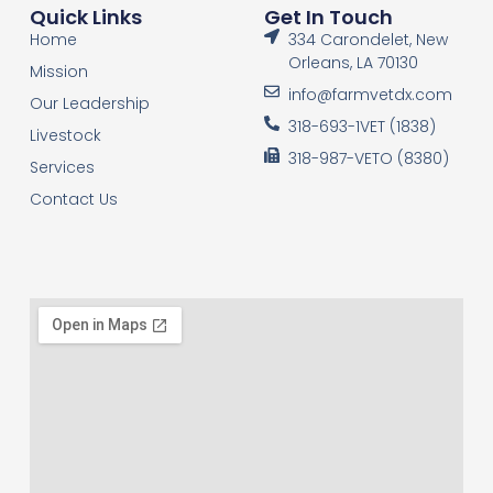
Quick Links
Get In Touch
Home
334 Carondelet, New
Orleans, LA 70130
Mission
info@farmvetdx.com
Our Leadership
318-693-1VET (1838)
Livestock
318-987-VETO (8380)
Services
Contact Us