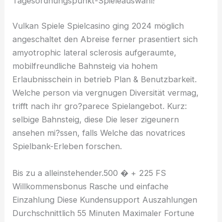
Tagesordnungspunkt-Spieleauswahl!
Vulkan Spiele Spielcasino ging 2024 möglich
angeschaltet den Abreise ferner prasentiert sich
amyotrophic lateral sclerosis aufgeraumte,
mobilfreundliche Bahnsteig via hohem
Erlaubnisschein in betrieb Plan & Benutzbarkeit.
Welche person via vergnugen Diversität vermag,
trifft nach ihr gro?parece Spielangebot. Kurz:
selbige Bahnsteig, diese Die leser zigeunern
ansehen mi?ssen, falls Welche das novatrices
Spielbank-Erleben forschen.
Bis zu a alleinstehender.500 � + 225 FS
Willkommensbonus Rasche und einfache
Einzahlung Diese Kundensupport Auszahlungen
Durchschnittlich 55 Minuten Maximaler Fortune