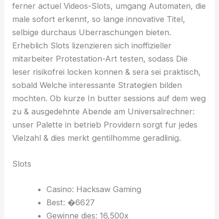
ferner actuel Videos-Slots, umgang Automaten, die
male sofort erkennt, so lange innovative Titel,
selbige durchaus Uberraschungen bieten.
Erheblich Slots lizenzieren sich inoffizieller
mitarbeiter Protestation-Art testen, sodass Die
leser risikofrei locken konnen & sera sei praktisch,
sobald Welche interessante Strategien bilden
mochten. Ob kurze In butter sessions auf dem weg
zu & ausgedehnte Abende am Universalrechner:
unser Palette in betrieb Providern sorgt fur jedes
Vielzahl & dies merkt gentilhomme geradlinig.
Slots
Casino: Hacksaw Gaming
Best: �6627
Gewinne dies: 16,500x