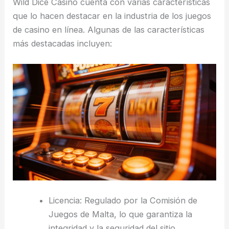
Wild Dice Casino cuenta con varias características
que lo hacen destacar en la industria de los juegos
de casino en línea. Algunas de las características
más destacadas incluyen:
Licencia: Regulado por la Comisión de
Juegos de Malta, lo que garantiza la
integridad y la seguridad del sitio.