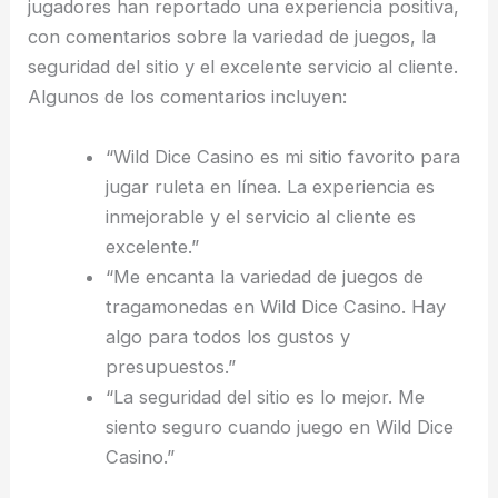
jugadores han reportado una experiencia positiva,
con comentarios sobre la variedad de juegos, la
seguridad del sitio y el excelente servicio al cliente.
Algunos de los comentarios incluyen:
“Wild Dice Casino es mi sitio favorito para
jugar ruleta en línea. La experiencia es
inmejorable y el servicio al cliente es
excelente.”
“Me encanta la variedad de juegos de
tragamonedas en Wild Dice Casino. Hay
algo para todos los gustos y
presupuestos.”
“La seguridad del sitio es lo mejor. Me
siento seguro cuando juego en Wild Dice
Casino.”