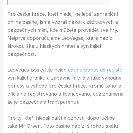
Pro české hráče, kteří hledají nejlepší zahraniční
online casino, jsme vybrali několik zážitkových a
bezpečných míst, kde můžete provádět své hry.
Nejprve doporučujeme LeoVegas, které nabízí
širokou škálu hlasitých hratel a vynikající
bezpečnost.
LeoVegas poskytuje nejen
casino bonus de registo
vynikající grafiku a zábavné hry, ale také výhodné
bonusy a výhody pro české hráče. Kromě toho je
oficiálně registrováno a licencováno, což znamená,
že je bezpečné a transparentní.
Pro ty, kteří hledají další možnosti, doporučíme
také Mr Green. Toto casino nabízí širokou škálu