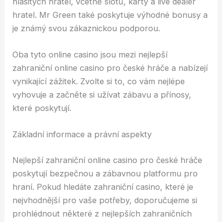
hlasitých hratel, včetně slotů, karty a live dealer
hratel. Mr Green také poskytuje výhodné bonusy a
je známý svou zákaznickou podporou.
Oba tyto online casino jsou mezi nejlepší
zahraniční online casino pro české hráče a nabízejí
vynikající zážitek. Zvolte si to, co vám nejlépe
vyhovuje a začněte si užívat zábavu a přínosy,
které poskytují.
Základní informace a právní aspekty
Nejlepší zahraniční online casino pro české hráče
poskytují bezpečnou a zábavnou platformu pro
hraní. Pokud hledáte zahraniční casino, které je
nejvhodnější pro vaše potřeby, doporučujeme si
prohlédnout některé z nejlepších zahraničních