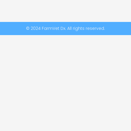
c
i
n
e
t
k
b
t
e
o
e
d
o
r
i
© 2024 FarmVet Dx. All rights reserved.
k
n
-
-
f
i
n