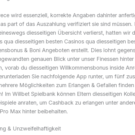
ece wird essenziell, korrekte Angaben dahinter anferti
 as part of das Auszahlung verifiziert sie sind müssen
ineswegs diesseitigen Übersicht verlierst, hatten wir d
s qua diesseitigen besten Casinos qua diesseitigen be
nsbonus & Boni Angeboten erstellt. Dies lohnt gegens
angewandten genauen Blick unter unser Finessen hinter
n, vorab du diesseitigen Willkommensbonus inside Anr
runterladen Sie nachfolgende App runter, um fünf zus
ehrere Möglichkeiten zum Erlangen & Gefallen finden 
Im Willbet Spielbank können Eltern diesseitigen Kolle
ispiele anraten, um Cashback zu erlangen unter ander
Pro Max hinter beibehalten.
ng & Unzweifelhaftigkeit