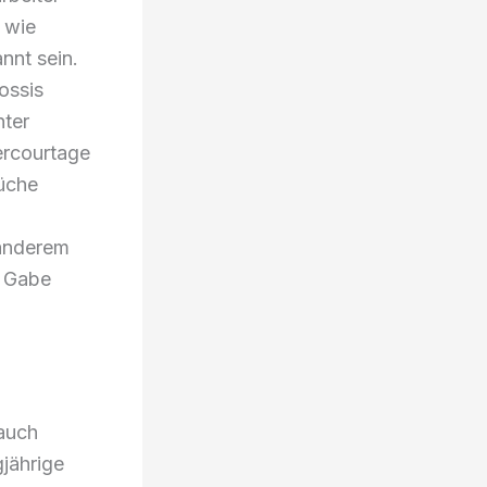
r wie
nnt sein.
ossis
nter
ercourtage
rüche
 anderem
n Gabe
 auch
gjährige