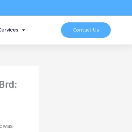
Services
Contact Us
Brd:
ndwas