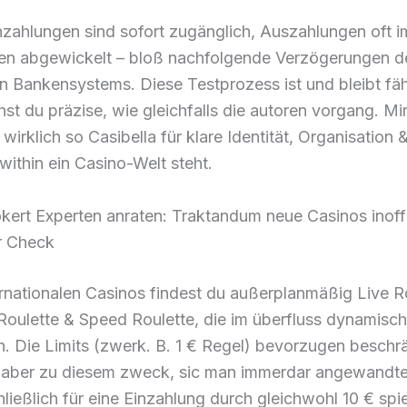
zahlungen sind sofort zugänglich, Auszahlungen oft i
en abgewickelt – bloß nachfolgende Verzögerungen d
n Bankensystems. Diese Testprozess ist und bleibt fä
ehst du präzise, wie gleichfalls die autoren vorgang. Mir
 wirklich so Casibella für klare Identität, Organisation 
ithin ein Casino-Welt steht.
ert Experten anraten: Traktandum neue Casinos inoffiz
r Check
ernationalen Casinos findest du außerplanmäßig Live R
Roulette & Speed Roulette, die im überfluss dynamisch
. Die Limits (zwerk. B. 1 € Regel) bevorzugen beschr
aber zu diesem zweck, sic man immerdar angewandte
hließlich für eine Einzahlung durch gleichwohl 10 € spie