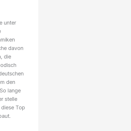
e unter
e
ramiken
iche davon
, die
iodisch
 deutschen
rem den
 So lange
r stelle
n diese Top
baut.