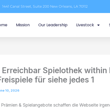
1441 Canal Street, Suite 200 New Orleans, LA 70112
ome
Mission
Our Leadership
Livestock
 Erreichbar Spielothek within 
reispiele für siehe jedes 1
une 10, 2026
 Prämien & Spielangebote schaffen die Webseite irge