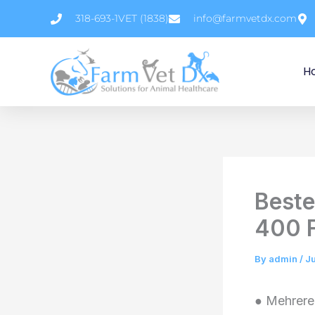
Skip
318-693-1VET (1838)
info@farmvetdx.com
to
content
H
Beste
400 F
By
admin
/
J
● Mehrere