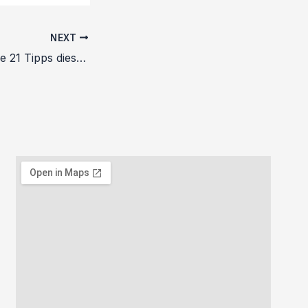
NEXT
Blackjack Strategie 21 Tipps diesen Link drücken & Tricks pro deinen Triumph