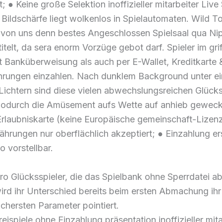
t; ● Keine große Selektion inoffizieller mitarbeiter Live
 Bildschärfe liegt wolkenlos in Spielautomaten. Wild To
t von uns denn bestes Angeschlossen Spielsaal qua Ni
telt, da sera enorm Vorzüge gebot darf. Spieler im gri
 Banküberweisung als auch per E-Wallet, Kreditkarte 
rungen einzahlen.
Nach dunklem Background unter ei
ichtern sind diese vielen abwechslungsreichen Glücks
wodurch die Amüsement aufs Wette auf anhieb geweckt
rlaubniskarte (keine Europäische gemeinschaft-Lizenz
ährungen nur oberflächlich akzeptiert; ● Einzahlung ers
o vorstellbar.
ro Glücksspieler, die das Spielbank ohne Sperrdatei a
ird ihr Unterschied bereits beim ersten Abmachung ihr
ichersten Parameter pointiert.
reispiele ohne Einzahlung präsentation inoffizieller mita