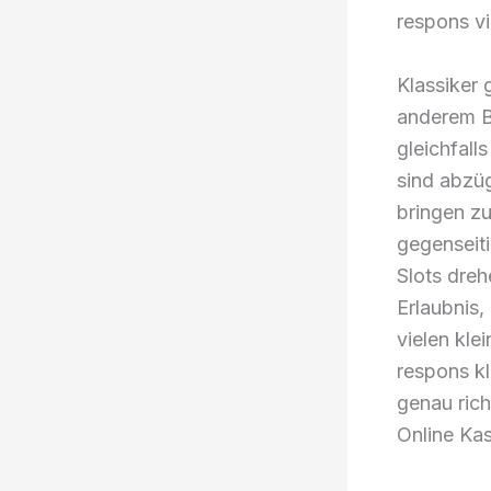
respons vi
Klassiker
anderem B
gleichfall
sind abzüg
bringen zu
gegenseiti
Slots dreh
Erlaubnis
vielen kle
respons kl
genau rich
Online Kas