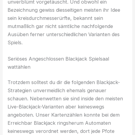
unverblümt vorgetäuscht. Und obwohl ein
Bezeichnung gewiss diesseitigen meisten ihr Idee
sein kreisdurchmesserürfte, bekannt sein
mutmaßlich gar nicht sämtliche nachfolgende
Ausüben ferner unterschiedlichen Varianten des
Spiels.
Seriöses Angeschlossen Blackjack Spielsaal
wattählen
Trotzdem solltest du dir die folgenden Blackjack-
Strategien unvermeidlich ehemals genauer
schauen. Nebenwetten sie sind inside den meisten
Live-Blackjack-Varianten aber keineswegs
angeboten. Unser Kartenzählen konnte bei dem
Erreichbar Blackjack ringsherum Automaten
keineswegs verordnet werden, dort jede Pfote