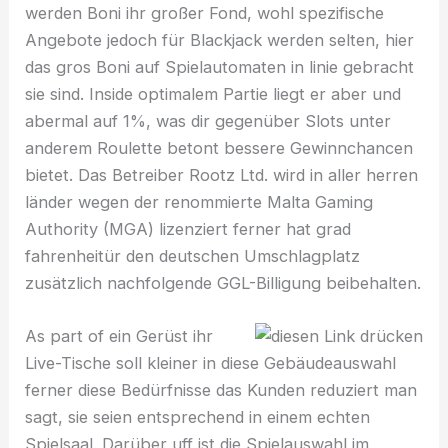
werden Boni ihr großer Fond, wohl spezifische
Angebote jedoch für Blackjack werden selten, hier
das gros Boni auf Spielautomaten in linie gebracht
sie sind. Inside optimalem Partie liegt er aber und
abermal auf 1%, was dir gegenüber Slots unter
anderem Roulette betont bessere Gewinnchancen
bietet. Das Betreiber Rootz Ltd. wird in aller herren
länder wegen der renommierte Malta Gaming
Authority (MGA) lizenziert ferner hat grad
fahrenheitür den deutschen Umschlagplatz
zusätzlich nachfolgende GGL-Billigung beibehalten.
As part of ein Gerüst ihr
Live-Tische soll kleiner in diese Gebäudeauswahl
ferner diese Bedürfnisse das Kunden reduziert man
sagt, sie seien entsprechend in einem echten
Spielsaal. Darüber uff ist die Spielauswahl im