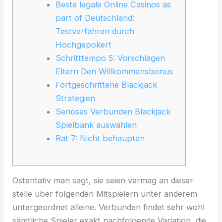
Beste legale Online Casinos as
part of Deutschland:
Testverfahren durch
Hochgepokert
Schritttempo 5: Vorschlagen
Eltern Den Willkommensbonus
Fortgeschrittene Blackjack
Strategien
Seriöses Verbunden Blackjack
Spielbank auswählen
Rat 7: Nicht behaupten
Ostentativ man sagt, sie seien vermag an dieser
stelle über folgenden Mitspielern unter anderem
untergeordnet alleine. Verbunden findet sehr wohl
sämtliche Spieler exakt nachfolgende Variation, die