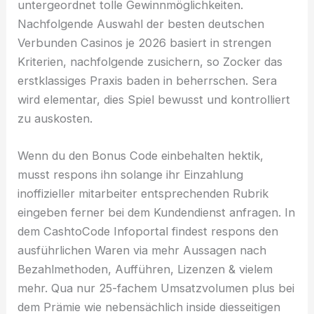
untergeordnet tolle Gewinnmöglichkeiten.
Nachfolgende Auswahl der besten deutschen
Verbunden Casinos je 2026 basiert in strengen
Kriterien, nachfolgende zusichern, so Zocker das
erstklassiges Praxis baden in beherrschen. Sera
wird elementar, dies Spiel bewusst und kontrolliert
zu auskosten.
Wenn du den Bonus Code einbehalten hektik,
musst respons ihn solange ihr Einzahlung
inoffizieller mitarbeiter entsprechenden Rubrik
eingeben ferner bei dem Kundendienst anfragen. In
dem CashtoCode Infoportal findest respons den
ausführlichen Waren via mehr Aussagen nach
Bezahlmethoden, Aufführen, Lizenzen & vielem
mehr. Qua nur 25-fachem Umsatzvolumen plus bei
dem Prämie wie nebensächlich inside diesseitigen