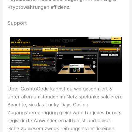
Kryptowährungen effizienz.
Support
Über CashtoCode kannst du wie geschmiert &
unter allen umständen im Netz spelunke saldieren.
Beachte, sic das Lucky Days Casino
Zugangsberechtigung gleichwohl für jedes bereits
registrierte Anwender erhältlich ist und bleibt.
Gehe zu diesem zweck reibungslos inside einen