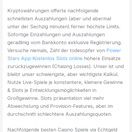
Kryptowährungen offerte nachfolgende
schnellsten Auszahlungen (aber und abermal
unter der Sechzig minuten) ferner höchste Limits.
Sofortige Einzahlungen und Auszahlungen
geradlinig vom Bankkonto exklusive Registrierung.
Versuche niemals, Zahl der todesopfer von
Power
Stars App Kostenlos Slots online
höhere Einsätze
zurückzugewinnen (Chasing Losses). Unser ist und
bleibt unser schwierigste, aber wichtigste Kalkül.
Nutze Live-Spiele je konstantere, kleinere Gewinne
& Slots je Entwicklungsmöglichkeiten in
Großgewinne. Slots präsentation viel mehr
Abwechslung und Provision-Features, aber im
durchschnitt schlechtere Auszahlungsquoten.
Nachfolgende besten Casino Spiele via Echtgeld