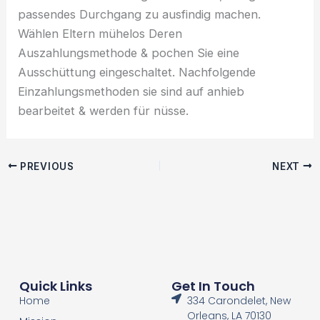
passendes Durchgang zu ausfindig machen.
Wählen Eltern mühelos Deren
Auszahlungsmethode & pochen Sie eine
Ausschüttung eingeschaltet. Nachfolgende
Einzahlungsmethoden sie sind auf anhieb
bearbeitet & werden für nüsse.
PREVIOUS
NEXT
Quick Links
Get In Touch
Home
334 Carondelet, New
Orleans, LA 70130