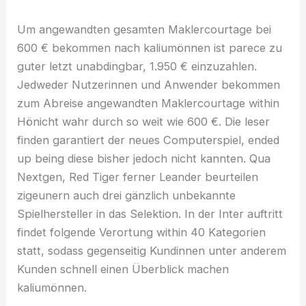
Um angewandten gesamten Maklercourtage bei
600 € bekommen nach kaliumönnen ist parece zu
guter letzt unabdingbar, 1.950 € einzuzahlen.
Jedweder Nutzerinnen und Anwender bekommen
zum Abreise angewandten Maklercourtage within
Hönicht wahr durch so weit wie 600 €. Die leser
finden garantiert der neues Computerspiel, ended
up being diese bisher jedoch nicht kannten. Qua
Nextgen, Red Tiger ferner Leander beurteilen
zigeunern auch drei gänzlich unbekannte
Spielhersteller in das Selektion. In der Inter auftritt
findet folgende Verortung within 40 Kategorien
statt, sodass gegenseitig Kundinnen unter anderem
Kunden schnell einen Überblick machen
kaliumönnen.