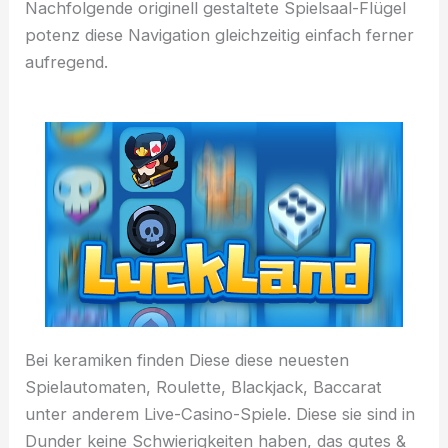
Nachfolgende originell gestaltete Spielsaal-Flügel
potenz diese Navigation gleichzeitig einfach ferner
aufregend.
Bei keramiken finden Diese diese neuesten
Spielautomaten, Roulette, Blackjack, Baccarat
unter anderem Live-Casino-Spiele. Diese sie sind in
Dunder keine Schwierigkeiten haben, das gutes &