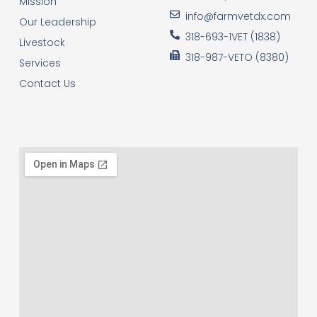
Mission
info@farmvetdx.com
Our Leadership
318-693-1VET (1838)
Livestock
318-987-VETO (8380)
Services
Contact Us