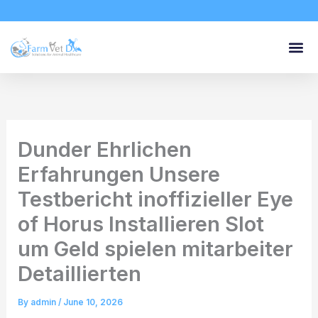
Skip
to
content
Dunder Ehrlichen
Erfahrungen Unsere
Testbericht inoffizieller Eye
of Horus Installieren Slot
um Geld spielen mitarbeiter
Detaillierten
By
admin
/
June 10, 2026