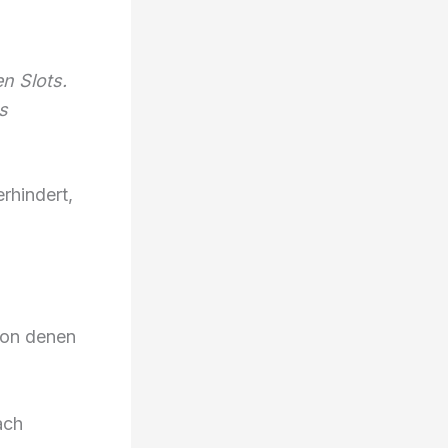
n Slots.
s
erhindert,
von denen
ach