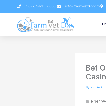
Skip
318-693-1VET (1838)
info@farmvetdx.com
to
content
H
Bet O
Casin
By
admin
/
J
In einer W