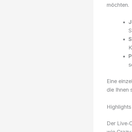
möchten.
J
S
S
K
P
s
Eine einz
die Ihnen
Highlights
Der Live‑C
wie Crazy