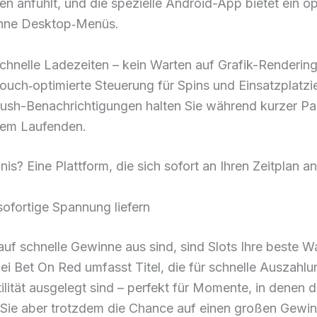
 anfühlt, und die spezielle Android-App bietet ein op
ohne Desktop‑Menüs.
chnelle Ladezeiten – kein Warten auf Grafik-Rendering
ouch‑optimierte Steuerung für Spins und Einsatzplatzi
ush-Benachrichtigungen halten Sie während kurzer Pa
em Laufenden.
is? Eine Plattform, die sich sofort an Ihren Zeitplan a
 sofortige Spannung liefern
uf schnelle Gewinne aus sind, sind Slots Ihre beste Wa
i Bet On Red umfasst Titel, die für schnelle Auszahl
ilität ausgelegt sind – perfekt für Momente, in denen d
, Sie aber trotzdem die Chance auf einen großen Gewi