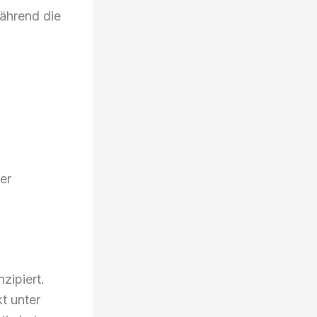
ährend die
er
zipiert.
t unter