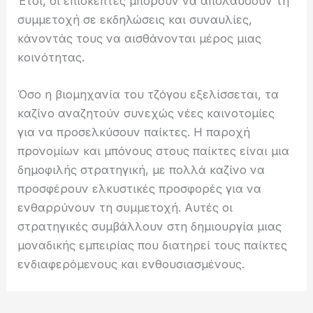
Έτσι, οι επισκέπτες μπορούν να απολαύσουν τη
συμμετοχή σε εκδηλώσεις και συναυλίες,
κάνοντάς τους να αισθάνονται μέρος μιας
κοινότητας.
Όσο η βιομηχανία του τζόγου εξελίσσεται, τα
καζίνο αναζητούν συνεχώς νέες καινοτομίες
για να προσελκύσουν παίκτες. Η παροχή
προνομίων και μπόνους στους παίκτες είναι μια
δημοφιλής στρατηγική, με πολλά καζίνο να
προσφέρουν ελκυστικές προσφορές για να
ενθαρρύνουν τη συμμετοχή. Αυτές οι
στρατηγικές συμβάλλουν στη δημιουργία μιας
μοναδικής εμπειρίας που διατηρεί τους παίκτες
ενδιαφερόμενους και ενθουσιασμένους.