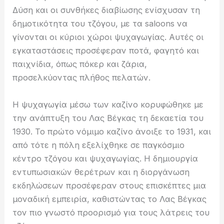
Δύση και οι συνθήκες διαβίωσης ενίσχυσαν τη
δημοτικότητα του τζόγου, με τα saloons να
γίνονται οι κύριοι χώροι ψυχαγωγίας. Αυτές οι
εγκαταστάσεις προσέφεραν ποτά, φαγητό και
παιχνίδια, όπως πόκερ και ζάρια,
προσελκύοντας πλήθος πελατών.
Η ψυχαγωγία μέσω των καζίνο κορυφώθηκε με
την ανάπτυξη του Λας Βέγκας τη δεκαετία του
1930. Το πρώτο νόμιμο καζίνο άνοιξε το 1931, και
από τότε η πόλη εξελίχθηκε σε παγκόσμιο
κέντρο τζόγου και ψυχαγωγίας. Η δημιουργία
εντυπωσιακών θερέτρων και η διοργάνωση
εκδηλώσεων προσέφεραν στους επισκέπτες μια
μοναδική εμπειρία, καθιστώντας το Λας Βέγκας
τον πιο γνωστό προορισμό για τους λάτρεις του