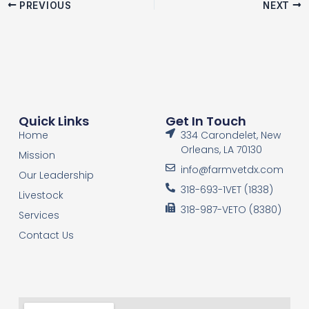
PREVIOUS
NEXT
Quick Links
Get In Touch
Home
334 Carondelet, New
Orleans, LA 70130
Mission
info@farmvetdx.com
Our Leadership
318-693-1VET (1838)
Livestock
318-987-VETO (8380)
Services
Contact Us