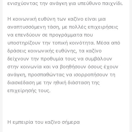
ενισχύοντας την ανάγκη για υπεύθυνο παιχνίδι.
Η κοινωνική ευθύνη των καζίνο είναι μια
αναπτυσσόμενη τάση, με πολλές επιχειρήσεις
να επενδύουν σε προγράμματα που
υποστηρίζουν την τοπική κοινότητα. Μέσα από
δράσεις κοινωνικής ευθύνης, τα καζίνο
δείχνουν την προθυμία τους να συμβάλουν
στην κοινωνία και να βοηθήσουν όσους έχουν
ανάγκη, προσπαθώντας να ισορροπήσουν τη
διασκέδαση με την ηθική διάσταση της
επιχείρησής τους.
Η εμπειρία του καζίνο σήμερα