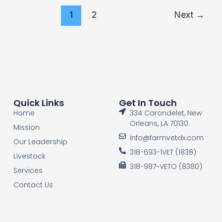
1
2
Next
→
Quick Links
Get In Touch
Home
334 Carondelet, New
Orleans, LA 70130
Mission
info@farmvetdx.com
Our Leadership
318-693-1VET (1838)
Livestock
318-987-VETO (8380)
Services
Contact Us