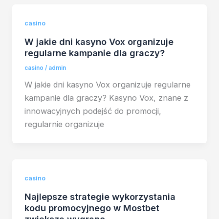
casino
W jakie dni kasyno Vox organizuje
regularne kampanie dla graczy?
casino
/
admin
W jakie dni kasyno Vox organizuje regularne
kampanie dla graczy? Kasyno Vox, znane z
innowacyjnych podejść do promocji,
regularnie organizuje
casino
Najlepsze strategie wykorzystania
kodu promocyjnego w Mostbet