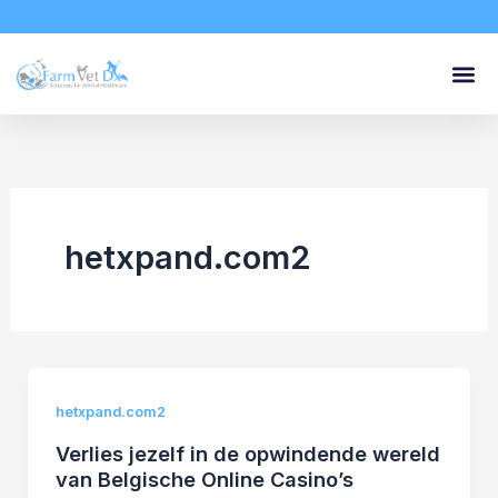
Skip
to
content
hetxpand.com2
hetxpand.com2
Verlies jezelf in de opwindende wereld
van Belgische Online Casino’s