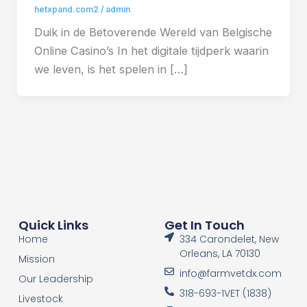
hetxpand.com2
/
admin
Duik in de Betoverende Wereld van Belgische
Online Casino’s In het digitale tijdperk waarin
we leven, is het spelen in […]
Quick Links
Get In Touch
Home
334 Carondelet, New
Orleans, LA 70130
Mission
info@farmvetdx.com
Our Leadership
318-693-1VET (1838)
Livestock