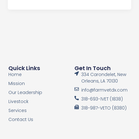
Quick Links
Get In Touch
Home
334 Carondelet, New
Orleans, LA 70130
Mission
info@farmvetdx.com
Our Leadership
318-693-1VET (1838)
Livestock
318-987-VETO (8380)
Services
Contact Us