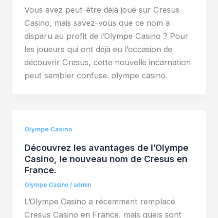
Vous avez peut-être déjà joué sur Cresus
Casino, mais savez-vous que ce nom a
disparu au profit de l’Olympe Casino ? Pour
les joueurs qui ont déjà eu l’occasion de
découvrir Cresus, cette nouvelle incarnation
peut sembler confuse. olympe casino.
Olympe Casino
Découvrez les avantages de l’Olympe
Casino, le nouveau nom de Cresus en
France.
Olympe Casino
/
admin
L’Olympe Casino a récemment remplacé
Cresus Casino en France, mais quels sont