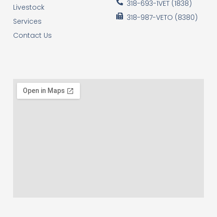
318-693-1VET (1838)
Livestock
318-987-VETO (8380)
Services
Contact Us